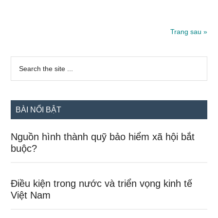
kiểm
toán
số
Trang sau »
550
Sidebar
Search
the
chính
site
...
BÀI NỔI BẬT
Nguồn hình thành quỹ bảo hiểm xã hội bắt
buộc?
Điều kiện trong nước và triển vọng kinh tế
Việt Nam