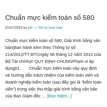
kiểm
toán
Chuẩn mực kiểm toán số 580
số
600
01/07/2025
by
pth
Để lại bình luận
Chuẩn mực kiểm toán số 580: Giải trình bằng văn
bản(Ban hành kèm theo Thông tư số
214/2012/TT-BTCngày 06 tháng 12 năm 2012 của
Bộ Tài chính)I/ QUY ĐỊNH CHUNGPhạm vi áp
dụng01. Chuẩn mực kiểm toán này quy định
và hướng dẫn trách nhiệm của kiểm toán viên và
doanh nghiệp kiểm toán (sau đây gọi là “kiểm toán
viên”) trong việc thu thập giải trình bằng văn bản
vềChuẩn
của Ban Giám đốc …
[Đọc thêm...]
mực