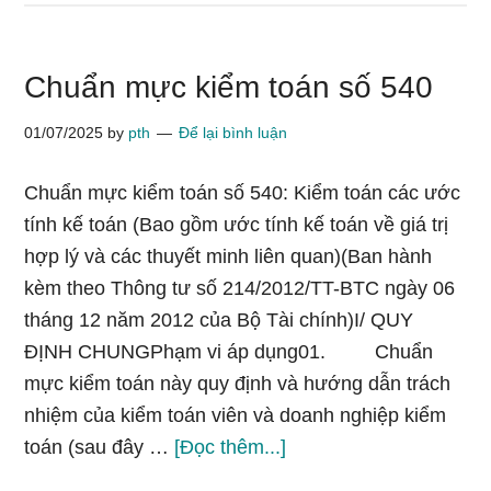
kiểm
toán
Chuẩn mực kiểm toán số 540
số
560
01/07/2025
by
pth
Để lại bình luận
Chuẩn mực kiểm toán số 540: Kiểm toán các ước
tính kế toán (Bao gồm ước tính kế toán về giá trị
hợp lý và các thuyết minh liên quan)(Ban hành
kèm theo Thông tư số 214/2012/TT-BTC ngày 06
tháng 12 năm 2012 của Bộ Tài chính)I/ QUY
ĐỊNH CHUNGPhạm vi áp dụng01. Chuẩn
mực kiểm toán này quy định và hướng dẫn trách
nhiệm của kiểm toán viên và doanh nghiệp kiểm
vềChuẩn
toán (sau đây …
[Đọc thêm...]
mực