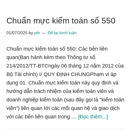
kiểm
toán
Chuẩn mực kiểm toán số 550
số
580
01/07/2025
by
pth
Để lại bình luận
Chuẩn mực kiểm toán số 550: Các bên liên
quan(Ban hành kèm theo Thông tư số
214/2012/TT-BTCngày 06 tháng 12 năm 2012 của
Bộ Tài chính) I/ QUY ĐỊNH CHUNGPhạm vi áp
dụng 01. Chuẩn mực kiểm toán này quy định và
hướng dẫn trách nhiệm của kiểm toán viên và
doanh nghiệp kiểm toán (sau đây gọi là “kiểm toán
viên”) liên quan tới các mối quan hệ và giao dịch
vềChuẩn
với các bên liên quan trong …
[Đọc thêm...]
mực