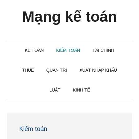
Skip
Skip
Bỏ
Mạng kế toán
to
to
qua
main
secondary
primary
content
menu
sidebar
Kiến
thức
và
KẾ TOÁN
KIỂM TOÁN
TÀI CHÍNH
kinh
nghiệm
làm
THUẾ
QUẢN TRỊ
XUẤT NHẬP KHẨU
kế
toán
LUẬT
KINH TẾ
Kiểm toán