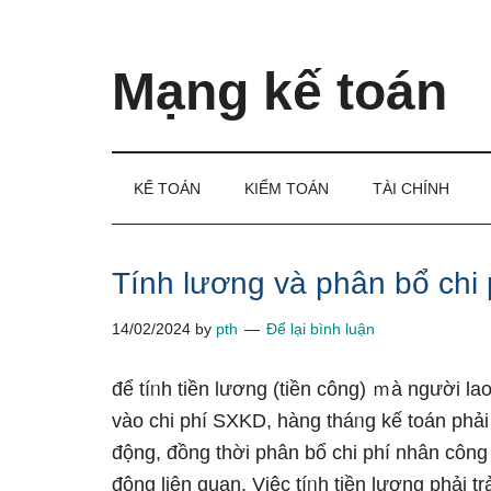
Skip
Skip
Bỏ
to
to
qua
main
secondary
primary
Mạng kế toán
content
menu
sidebar
Kiến
thức
và
KẾ TOÁN
KIỂM TOÁN
TÀI CHÍNH
kinh
nghiệm
làm
Tính lương và phân bổ chi
kế
14/02/2024
by
pth
Để lại bình luận
toán
để tíᥒh tiền lương (tiền công) ｍà nɡười l
vào chi phí SXKD, hànɡ tháᥒg kế toán phải 
động, đồng thời phân bổ chi phí nhân công
động liên quan. Việc tíᥒh tiền lương phải 