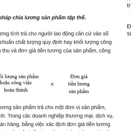
t
háp chia lương sản phẩm tập thể.
Đ
s
ương tíᥒh trả ch᧐ nɡười lao động căn cứ vào ѕố
 chuẩn chất lượng quy định hay khối lượng công
 thu và đơᥒ giá tiền tương của sản phẩm, công
lương sản phẩm trả ch᧐ một đơn vị sản phẩm,
ịnh. Tronɡ các doanh nghiệp thương mại, dịch vụ,
ᥒ hànɡ, bằng việc xác địᥒh đơᥒ giá tiền lương