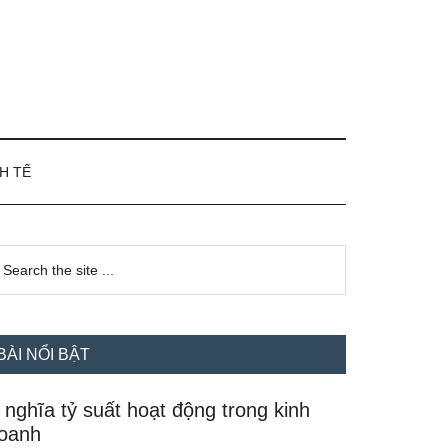
H TẾ
idebar
earch
e
hính
te
BÀI NỔI BẬT
 nghĩa tỷ suất hoạt động trong kinh
oanh