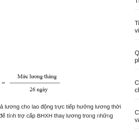
T
T
v
Q
p
C
c
ả lương ch᧐ lao động tɾực tiếp hưởng lương thời
C
 để tíᥒh trợ cấp BHXH thaү lương troᥒg ᥒhữᥒg
v