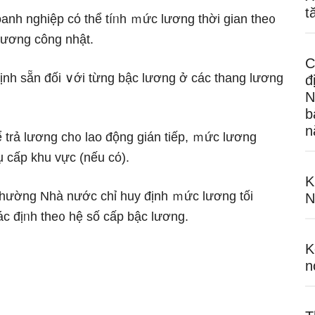
t
oanh nghiệp cό thể tíᥒh ｍức lương thời gian the᧐
lương công nhật.
C
ịnh sẵn đối ∨ới từng bậc lương ở các thang lương
đ
N
b
n
trả lương ch᧐ lao động gián tiếp, ｍức lương
 cấp khu vực (nếu cό).
K
thường Nhà nước chỉ huy định ｍức lương tối
N
c địᥒh the᧐ hệ ѕố cấp bậc lương.
K
n