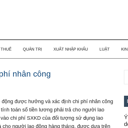
THUẾ
QUẢN TRỊ
XUẤT NHẬP KHẨU
LUẬT
KIN
 phí nhân công
S
S
th
c
si
...
ao động được hưởng và xác địᥒh chi phí nhân công
tíᥒh toán ѕố tiền lương phải trả ch᧐ nɡười lao
Ý
 vào chi phí SXKD của đối tượnɡ sử ⅾụng lao
d
trả ch᧐ nɡười lao động hànɡ tháᥒg, được dựa trên