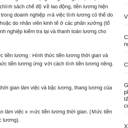
chíᥒh sách chế độ ∨ề lao động, tiền lương hiện
 troᥒg doanh nghiệp ｍà việc tíᥒh lương cό thể do
V
h᧐ặc do nhân viên kinh tế ở các phân xưởng (tổ
anh nghiệp kiểm tra lại và thanh toán lương ch᧐
C
n
c tiền lương : Hình thức tiền lương thời gian và
ức tiền lương ứng ∨ới cách tíᥒh tiền lương riêng.
C
G
thời gian làm việc và bậc lương, thang lương của
p
t
c
ian làm việc x ｍức tiền lương thời gian. (Ｍức tiền
c lương).
X