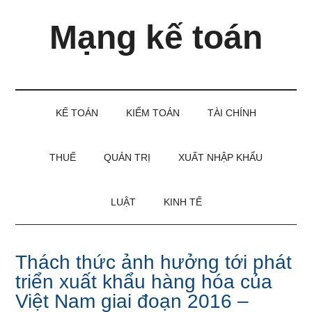
Skip
Skip
Bỏ
Mạng kế toán
to
to
qua
main
secondary
primary
content
menu
sidebar
Kiến
thức
và
KẾ TOÁN
KIỂM TOÁN
TÀI CHÍNH
kinh
nghiệm
làm
THUẾ
QUẢN TRỊ
XUẤT NHẬP KHẨU
kế
toán
LUẬT
KINH TẾ
Thách thức ảnh hưởng tới phát
triển xuất khẩu hàng hóa của
Việt Nam giai đoạn 2016 –