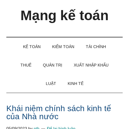
Skip
Skip
Bỏ
Mạng kế toán
to
to
qua
main
secondary
primary
content
menu
sidebar
Kiến
thức
và
KẾ TOÁN
KIỂM TOÁN
TÀI CHÍNH
kinh
nghiệm
làm
THUẾ
QUẢN TRỊ
XUẤT NHẬP KHẨU
kế
toán
LUẬT
KINH TẾ
Khái niệm chính sách kinh tế
của Nhà nước
05/09/2023
by
pth
Để lại bình luận