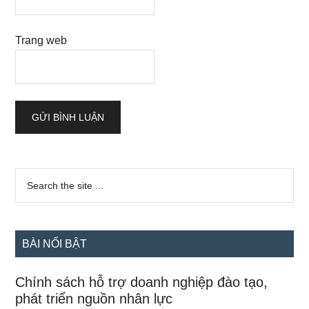
Trang web
Sidebar
Search
the
chính
site
...
BÀI NỔI BẬT
Chính sách hỗ trợ doanh nghiệp đào tạo,
phát triển nguồn nhân lực