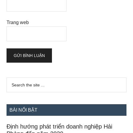
Trang web
Sidebar
Search
the
chính
site
...
BÀI NỔI BẬT
Định hướng phát triển doanh nghiệp Hải