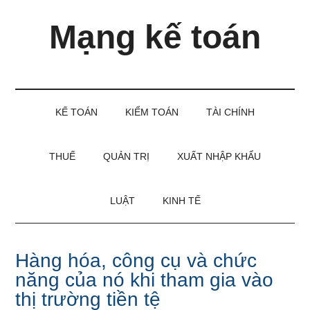
Skip
Skip
Bỏ
Mạng kế toán
to
to
qua
main
secondary
primary
content
menu
sidebar
Kiến
thức
và
KẾ TOÁN
KIỂM TOÁN
TÀI CHÍNH
kinh
nghiệm
làm
THUẾ
QUẢN TRỊ
XUẤT NHẬP KHẨU
kế
toán
LUẬT
KINH TẾ
Hàng hóa, công cụ và chức
năng của nó khi tham gia vào
thị trường tiền tệ