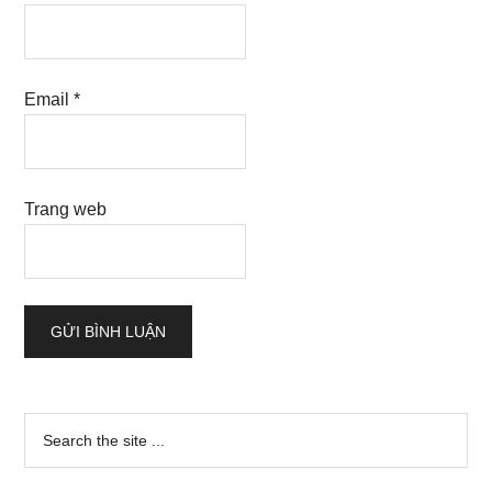
Email
*
Trang web
Sidebar
Search
the
chính
site