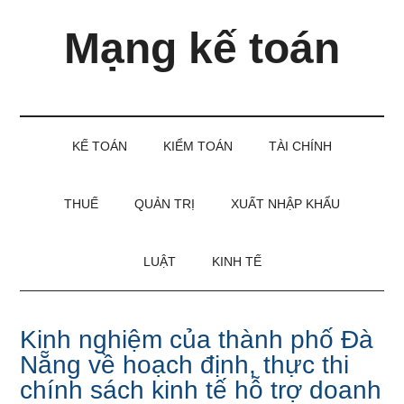
Skip
Skip
Bỏ
Mạng kế toán
to
to
qua
main
secondary
primary
content
menu
sidebar
Kiến
thức
và
KẾ TOÁN
KIỂM TOÁN
TÀI CHÍNH
kinh
nghiệm
làm
THUẾ
QUẢN TRỊ
XUẤT NHẬP KHẨU
kế
toán
LUẬT
KINH TẾ
Kinh nghiệm của thành phố Đà
Nẵng về hoạch định, thực thi
chính sách kinh tế hỗ trợ doanh