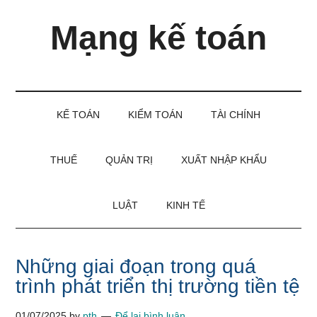
Skip
Skip
Bỏ
Mạng kế toán
to
to
qua
main
secondary
primary
content
menu
sidebar
Kiến
thức
và
KẾ TOÁN
KIỂM TOÁN
TÀI CHÍNH
kinh
nghiệm
làm
THUẾ
QUẢN TRỊ
XUẤT NHẬP KHẨU
kế
toán
LUẬT
KINH TẾ
Những giai đoạn trong quá
trình phát triển thị trường tiền tệ
01/07/2025
by
pth
Để lại bình luận