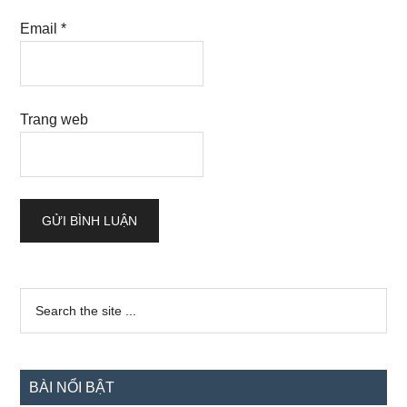
Email
*
Trang web
Sidebar
Search
the
chính
site
...
BÀI NỔI BẬT