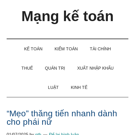
Skip
Skip
Bỏ
Mạng kế toán
to
to
qua
main
secondary
primary
content
menu
sidebar
Kiến
thức
và
KẾ TOÁN
KIỂM TOÁN
TÀI CHÍNH
kinh
nghiệm
làm
THUẾ
QUẢN TRỊ
XUẤT NHẬP KHẨU
kế
toán
LUẬT
KINH TẾ
“Mẹo” thăng tiến nhanh dành
cho phái nữ
01/07/2025
by
pth
Để lại bình luận