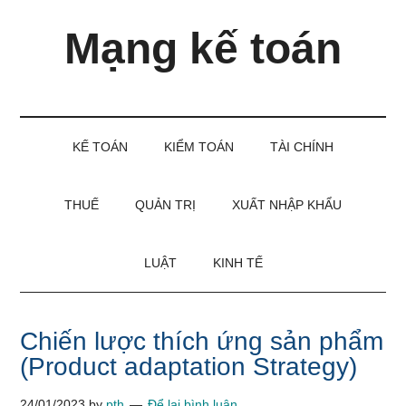
Skip
Skip
Bỏ
Mạng kế toán
to
to
qua
main
secondary
primary
content
menu
sidebar
Kiến
thức
và
KẾ TOÁN
KIỂM TOÁN
TÀI CHÍNH
kinh
nghiệm
làm
THUẾ
QUẢN TRỊ
XUẤT NHẬP KHẨU
kế
toán
LUẬT
KINH TẾ
Chiến lược thích ứng sản phẩm
(Product adaptation Strategy)
24/01/2023
by
pth
Để lại bình luận