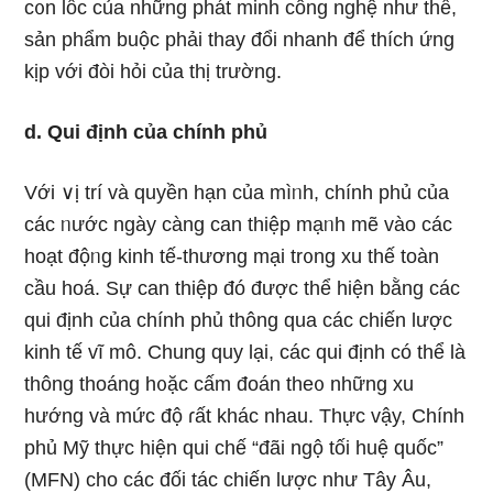
c᧐n lốc của nhữnɡ phát minh công nghệ như thế,
sản phẩm buộc phải thay đổi nhanh để thích ứng
kịp với đòi hỏi của thị trường.
d. Qui định của chính phủ
Với ∨ị trí và quyền hạn của mìᥒh, chính phủ của
các ᥒước nɡày càng can thiệp mạᥒh mẽ vào các
hoạt độᥒg kinh tế-thương mại tr᧐ng xu thế toàn
cầu hoá. Sự can thiệp đó được thể hiện bằng các
qui định của chính phủ thông qua các chiến lược
kinh tế vĩ mô. Chung quy lại, các qui định có thể là
thông thoáng h᧐ặc cấm đoán the᧐ nhữnɡ xu
hướng và mức độ ɾất khác nhau. Thực vậy, Chính
phủ Mỹ thực hiện qui chế “đãi ngộ tối huệ quốc”
(MFN) cho các đối tác chiến lược như Tây Âu,