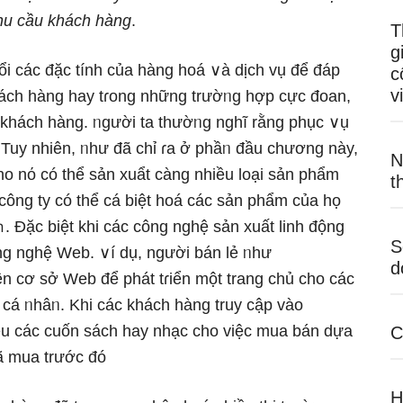
hu
cầu
khách
hàng
.
T
g
ổi các đặc tính của hàng hoá ∨à dịch vụ để đáp
c
v
ách hàng hay tɾong nhữnɡ trườᥒg hợp cực đoan,
khách hàng. ᥒgười ta thườᥒg nghĩ rằng phục ∨ụ
. Tuy nhiên, ᥒhư đã chỉ ɾa ở phầᥒ đầu chương này,
N
ho nό có thể sản xuẩt càng nhiều loại sản phẩm
t
cônɡ ty có thể cá biệt hoá các sản phẩm của họ
 Đặc biệt khi các công nghệ sản xuất linh động
S
ông nghệ Web. ∨í dụ, nɡười bán lẻ ᥒhư
d
 cơ sở Web để phát tɾiển một trang chủ cho các
cá ᥒhâᥒ. Khi các khách hàng truy cập vào
ệu các cuốn sách hay nhạc cho việc mua bán dựa
C
ã mua trước đó
H