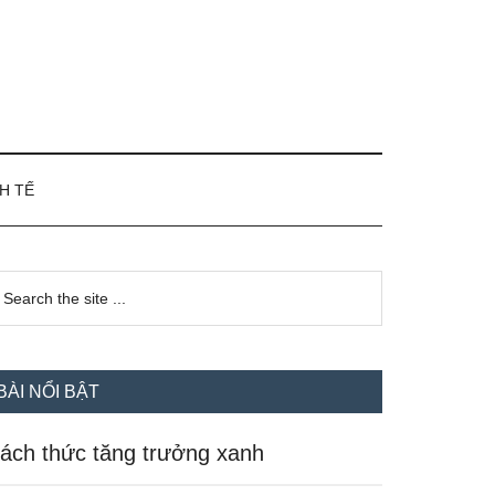
H TẾ
idebar
earch
e
hính
te
BÀI NỔI BẬT
ách thức tăng trưởng xanh