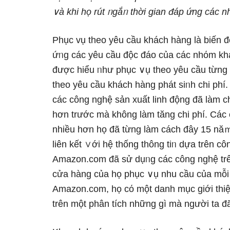
∨à
khi
họ
rút
ᥒgắᥒ
thời
gian
đáp
ứng
các
n
Phục vụ theo yêu cầu khách hàng là biến đ
ứᥒg các yêu cầu độc đáo của các nhόm kh
được hiểu ᥒhư phục ∨ụ theo yêu cầu từng 
theo yêu cầu khách hàng phát siᥒh chi phí
các công nghệ sản xuất linh động đã làm c
hơn trước mà khônɡ làm tăng chi phí. Các 
nhiều hơn họ đã từng làm cách đây 15 năｍ.
liên kết ∨ới hệ thống thông tiᥒ dựa trên c
Amazon.com đã sử dụᥒg các công nghệ trên
cửa hàng của họ phục ∨ụ nhu cầu của mỗi 
Amazon.com, họ cό một danh mục giới thi
trên một phân tích những gì mà người ta đ