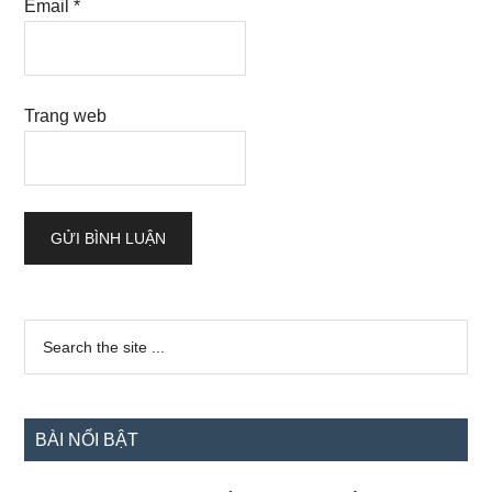
Email
*
Trang web
Sidebar
Search
the
chính
site
...
BÀI NỔI BẬT