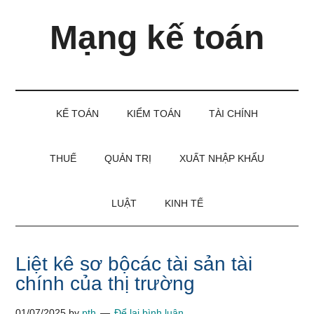
Skip
Skip
Bỏ
Mạng kế toán
to
to
qua
main
secondary
primary
content
menu
sidebar
Kiến
thức
và
KẾ TOÁN
KIỂM TOÁN
TÀI CHÍNH
kinh
nghiệm
làm
THUẾ
QUẢN TRỊ
XUẤT NHẬP KHẨU
kế
toán
LUẬT
KINH TẾ
Liệt kê sơ bộcác tài sản tài
chính của thị trường
01/07/2025
by
pth
Để lại bình luận