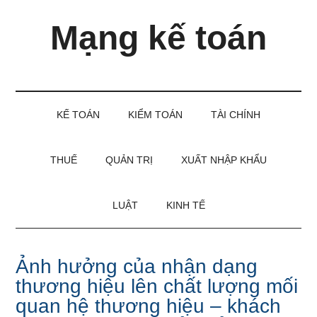
Skip
Skip
Bỏ
Mạng kế toán
to
to
qua
main
secondary
primary
content
menu
sidebar
Kiến
thức
và
KẾ TOÁN
KIỂM TOÁN
TÀI CHÍNH
kinh
nghiệm
làm
THUẾ
QUẢN TRỊ
XUẤT NHẬP KHẨU
kế
toán
LUẬT
KINH TẾ
Ảnh hưởng của nhận dạng
thương hiệu lên chất lượng mối
quan hệ thương hiệu – khách