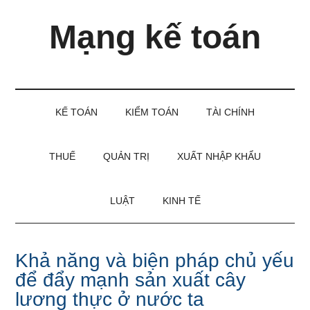
Skip
Skip
Bỏ
Mạng kế toán
to
to
qua
main
secondary
primary
content
menu
sidebar
Kiến
thức
và
KẾ TOÁN
KIỂM TOÁN
TÀI CHÍNH
kinh
nghiệm
làm
THUẾ
QUẢN TRỊ
XUẤT NHẬP KHẨU
kế
toán
LUẬT
KINH TẾ
Khả năng và biện pháp chủ yếu
để đẩy mạnh sản xuất cây
lương thực ở nước ta