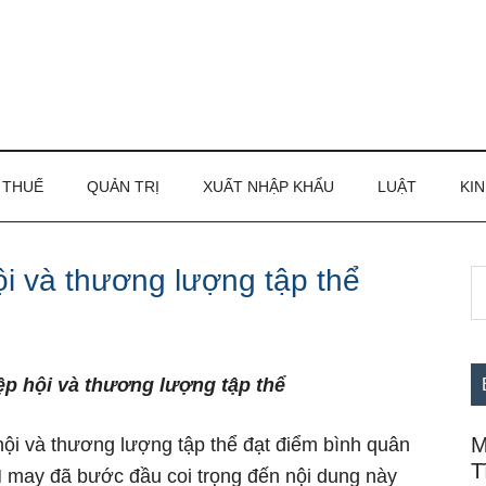
THUẾ
QUẢN TRỊ
XUẤT NHẬP KHẨU
LUẬT
KIN
ội và thương lượng tập thể
S
S
th
c
si
...
p hội và thương lượng tập thể
M
ội và thương lượng tập thể đạt điểm bình quân
T
N may đã bước đầu coi trọng đến nội dung này