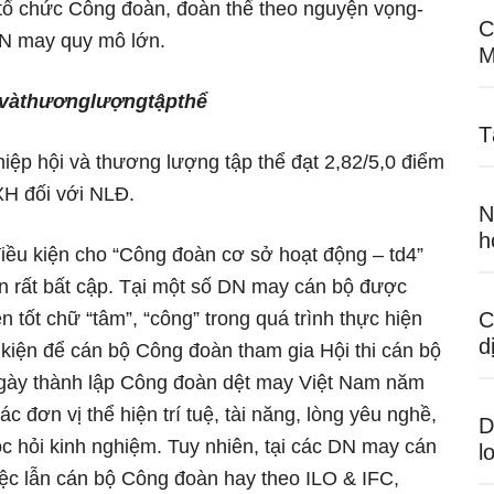
tổ chức Công đoàn, đoàn thể theo nguyện vọng-
C
DN may quy mô lớn.
M
và
thương
lượng
tập
thể
T
hiệp hội và thương lượng tập thể đạt 2,82/5,0 điểm
XH đối với NLĐ.
N
h
ều kiện cho “Công đoàn cơ sở hoạt động – td4”
 rất bất cập. Tại một số DN may cán bộ được
 tốt chữ “tâm”, “công” trong quá trình thực hiện
C
d
kiện để cán bộ Công đoàn tham gia Hội thi cán bộ
ngày thành lập Công đoàn dệt may Việt Nam năm
 đơn vị thể hiện trí tuệ, tài năng, lòng yêu nghề,
D
học hỏi kinh nghiệm. Tuy nhiên, tại các DN may cán
l
ệc lẫn cán bộ Công đoàn hay theo ILO & IFC,