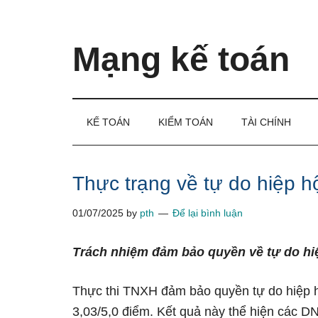
Skip
Skip
Bỏ
to
to
qua
main
secondary
primary
Mạng kế toán
content
menu
sidebar
Kiến
thức
và
KẾ TOÁN
KIỂM TOÁN
TÀI CHÍNH
kinh
nghiệm
làm
Thực trạng về tự do hiệp h
kế
01/07/2025
by
pth
Để lại bình luận
toán
Trách nhiệm đảm bảo quyền về tự do hiệ
Thực thi TNXH đảm bảo quyền tự do hiệp h
3,03/5,0 điểm. Kết quả này thể hiện các D