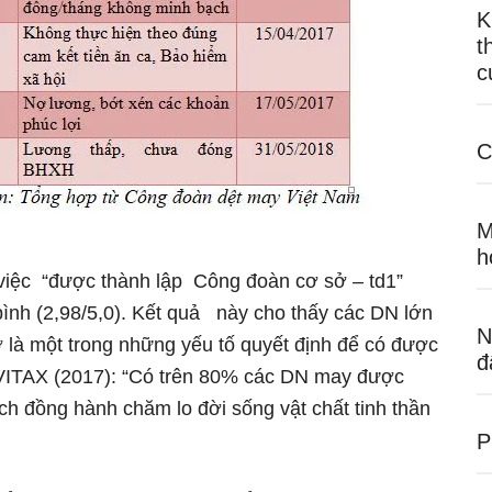
K
t
c
C
M
h
việc “được thành lập Công đoàn cơ sở – td1”
nh (2,98/5,0). Kết quả này cho thấy các DN lớn
N
 là một trong những yếu tố quyết định để có được
đ
 VITAX (2017): “Có trên 80% các DN may được
 đồng hành chăm lo đời sống vật chất tinh thần
P