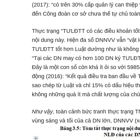
(2017): “có trên 30% cấp quản lý can thiệ
đến Công đoàn cơ sở chưa thể tự chủ toàn
Thực trạng “TƯLĐTT có các điều khoản tốt 
nội dung này. Hiện đa số DNNVV vẫn “vật l
TƯLĐTT tốt hơn Luật dường như là không 
“Tại các DN may có hơn 100 DN ký TƯLĐ
Đây là một con số còn khá ít ỏi so với 59
động (2016): “Kết quả điều tra ban đầu về
sao chép từ Luật và chỉ 15% có dấu hiệu 
không những quá ít mà chất lượng của chú
Như vậy
, toàn cảnh bức tranh thực trạng
vùng sáng và tối của cả DN lớn, DNNVV (x