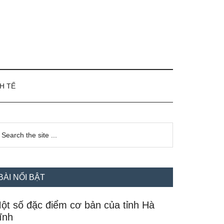
H TẾ
idebar
earch
e
hính
te
BÀI NỔI BẬT
ột số đặc điểm cơ bản của tỉnh Hà
ĩnh