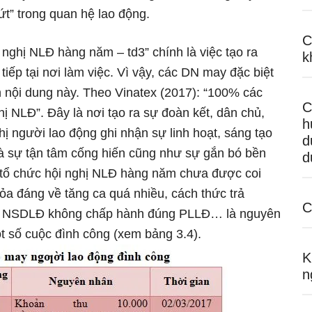
t” trong quan hệ lao động.
C
nghị NLĐ hàng năm – td3” chính là việc tạo ra
k
tiếp tại nơi làm việc. Vì vậy, các DN may đặc biệt
nội dung này. Theo Vinatex (2017): “100% các
C
ị NLĐ”. Đây là nơi tạo ra sự đoàn kết, dân chủ,
h
hị người lao động ghi nhận sự linh hoạt, sáng tạo
d
và sự tận tâm cống hiến cũng như sự gắn bó bền
d
 tổ chức hội nghị NLĐ hàng năm chưa được coi
hỏa đáng về tăng ca quá nhiều, cách thức trả
C
m, NSDLĐ không chấp hành đúng PLLĐ… là nguyên
ột số cuộc đình công (xem bảng 3.4).
K
n