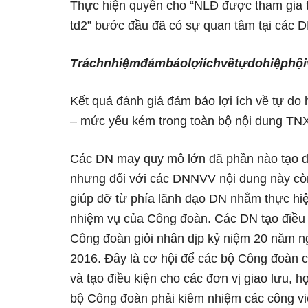
Thực hiện quyền cho “NLĐ được tham gia 
td2” bước đầu đã có sự quan tâm tại các 
Trách
nhiệm
đảm
bảo
lợi
ích
về
tự
do
hiệp
hội
Kết quả đánh giá đảm bảo lợi ích về tự do 
– mức yếu kém trong toàn bộ nội dung TN
Các DN may quy mô lớn đã phần nào tạo đi
nhưng đối với các DNNVV nội dung này còn
giúp đỡ từ phía lãnh đạo DN nhằm thực hiện
nhiệm vụ của Công đoàn. Các DN tạo điều 
Công đoàn giỏi nhân dịp kỷ niệm 20 năm 
2016. Đây là cơ hội để các bộ Công đoàn các
và tạo điều kiện cho các đơn vị giao lưu, 
bộ Công đoàn phải kiêm nhiệm các công vi