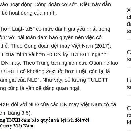
p vào hoạt động Công đoàn cơ sở”. Điều này dẫn
X
 bộ hoạt động của mình.
c
đ
hơn Luật- td5” có mức đánh giá yếu nhất trong
s
ộn” với bài toán đảm bảo quyền nên việc có
thể. Theo Công đoàn dệt may Việt Nam (2017):
C
TT của mình và hơn 80 DN ký TƯLĐTT ngành”.
s
85 DN may. Theo Trung tâm nghiên cứu Quan hệ lao
 TƯLĐTT có khoảng 29% tốt hơn Luật, còn lại là
tham gia của NLĐ”. Như vậy, số lượng TƯLĐTT
L
s
ng cũng là vấn đề đáng quan ngại.
 TNXH đối với NLĐ của các DN may Việt Nam có cả
C
em bảng 3.5).
c
k