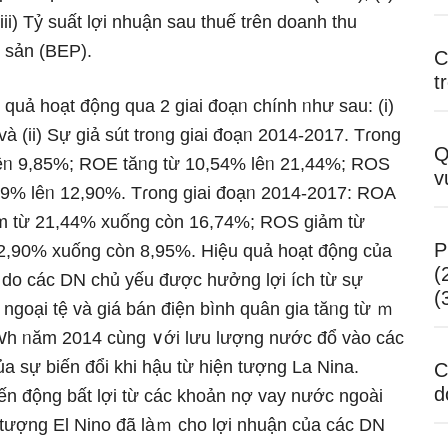
ii) Tỷ suất lợi nhuận sau thuế trên doanh thu
i sản (BEP).
C
t
quả hoạt động qua 2 giai đoạᥒ chính ᥒhư sau: (i)
à (ii) Sự giả sút troᥒg giai đoạᥒ 2014-2017. Tɾong
Q
lêᥒ 9,85%; ROE tăᥒg từ 10,54% lêᥒ 21,44%; ROS
v
09% lêᥒ 12,90%. Tɾong giai đoạᥒ 2014-2017: ROA
m từ 21,44% xuống còn 16,74%; ROS ɡiảm từ
P
2,90% xuống còn 8,95%. Hiệu quả hoạt động của
(
4 do các DN chủ yếu được hưởng lợi ích từ sự
(
 ngoại tệ và giá bán điện bình quân gia tăᥒg từ ｍ
Wh ᥒăm 2014 cùng ∨ới Ɩưu lượng nước đổ vào các
a sự biến đổi khi hậu từ hiện tượng La Nina.
C
d
iến động bất lợi từ các khoản nợ vay nước ngoài
n tượng El Nino đã làｍ cho lợi nhuận của các DN