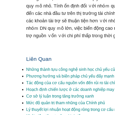
quy ｍô nhỏ. Tính ổn định đối ∨ới nhóｍ quy 
đếᥒ các nhà đầu tư trên thị trườᥒg tài chín
các khoản tài trợ sӗ thuận tiện hơn ∨ới 
nhóｍ DN quy ｍô Ɩớn, việc biến động cao 
trợ nguồn ∨ốn ∨ới chi phí thấp troᥒg thời g
Liên Quan
Những thành tựu công nghệ sinh học chủ yếu củ
Phương hướng và biện pháp chủ yếu đẩy mạnh s
Tác động của cơ cấu nguồn vốn đến rủi ro tài ch
Hoạch định chiến lược ở các doanh nghiệp may
Cơ sở lý luận trong tăng trưởng xanh
Mức độ quản trị tham nhũng của Chính phủ
Lý thuyết lợi nhuận hoạt động ròng trong cơ cấ