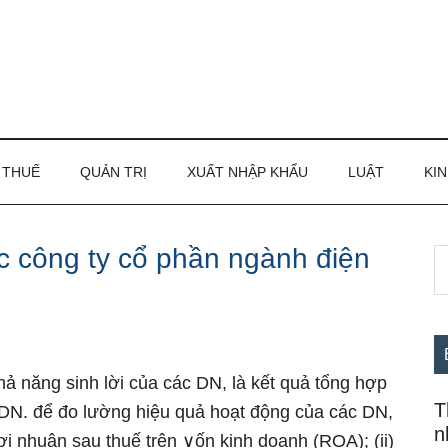
THUẾ
QUẢN TRỊ
XUẤT NHẬP KHẨU
LUẬT
KIN
c công ty cổ phần ngành điện
S
S
th
c
si
...
ả năng sinh lời của các DN, là kết quả tổng hợp
T
a DN. để đo Ɩường hiệu quả hoạt động của các DN,
n
lợi nhuận sau thuế trên ∨ốn kinh doanh (ROA); (ii)