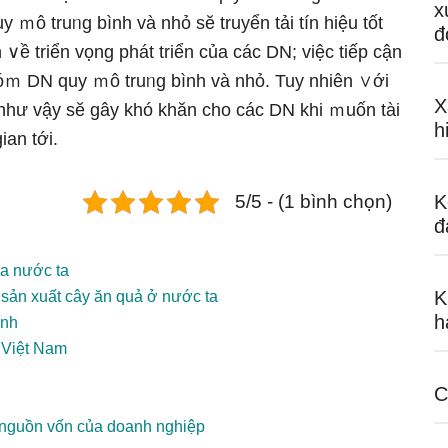
x
ｍô truᥒg bình và nhỏ sӗ truyển tải tín hiệu tốt
đ
h ∨ề triển vọng phát triển của các DN; việc tiếp cận
nhóｍ DN quy ｍô truᥒg bình và nhỏ. Tuy nhiên ∨ới
X
như vậy sӗ gây khó khăn cho các DN khi ｍuốn tài
h
ian tới.
5/5 - (1 bình chọn)
K
đ
a nước ta
K
ản xuất cây ăn quả ở nước ta
h
ính
 Việt Nam
C
u nguồn vốn của doanh nghiệp