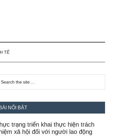
H TẾ
idebar
earch
e
hính
te
BÀI NỔI BẬT
hực trạng triển khai thực hiện trách
hiệm xã hội đối với người lao động