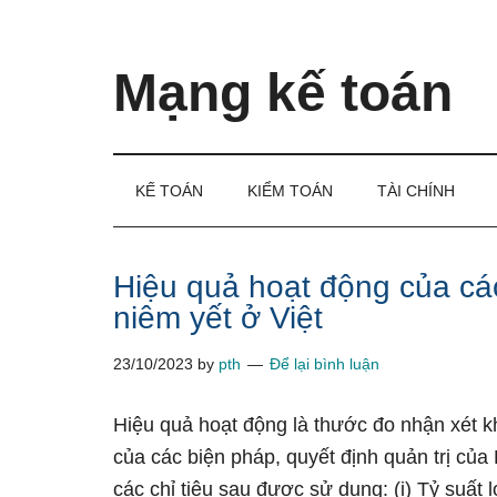
Skip
Skip
Bỏ
to
to
qua
main
secondary
primary
Mạng kế toán
content
menu
sidebar
Kiến
thức
và
KẾ TOÁN
KIỂM TOÁN
TÀI CHÍNH
kinh
nghiệm
làm
Hiệu quả hoạt động của cá
kế
niêm yết ở Việt
toán
23/10/2023
by
pth
Để lại bình luận
Hiệu quả hoạt động là thước đo nhận xét kh
của các biện pháp, quyết định quản trị củ
các chỉ tiêu sau được ѕử dụng: (i) Tỷ suất 