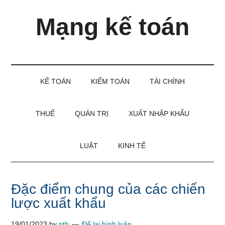
Skip
Skip
Bỏ
Mạng kế toán
to
to
qua
main
secondary
primary
content
menu
sidebar
Kiến
thức
và
KẾ TOÁN
KIỂM TOÁN
TÀI CHÍNH
kinh
nghiệm
làm
THUẾ
QUẢN TRỊ
XUẤT NHẬP KHẨU
kế
toán
LUẬT
KINH TẾ
Đặc điểm chung của các chiến
lược xuất khẩu
19/01/2023
by
pth
Để lại bình luận