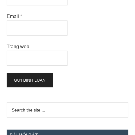
Email
*
Trang web
Sidebar
Search
the
chính
site
...