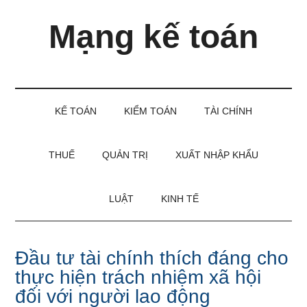
Skip
Skip
Bỏ
Mạng kế toán
to
to
qua
main
secondary
primary
content
menu
sidebar
Kiến
thức
và
KẾ TOÁN
KIỂM TOÁN
TÀI CHÍNH
kinh
nghiệm
làm
THUẾ
QUẢN TRỊ
XUẤT NHẬP KHẨU
kế
toán
LUẬT
KINH TẾ
Đầu tư tài chính thích đáng cho
thực hiện trách nhiệm xã hội
đối với người lao động