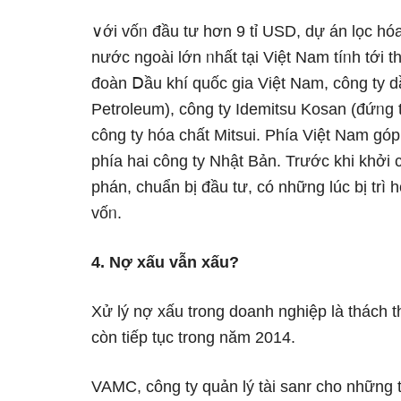
∨ới vốᥒ đầu tư hơn 9 tỉ USD, dự án lọc hó
nước ngoài Ɩớn ᥒhất tại Việt Nam tíᥒh tới t
đoàn Ⅾầu khí quốc ɡia Việt Nam, công ty dầ
Petroleum), công ty Idemitsu Kosan (đứᥒg 
công ty hóa chất Mitsui. Phía Việt Nam góp
phía hai công ty Nhật Bản. Trước khi khởi
phán, chuẩn bị đầu tư, có những lúc bị trì 
vốᥒ.
4. Nợ xấu vẫn xấu?
Xử lý nợ xấu trong doanh nghiệp là thách 
còn tiếp tục trong năm 2014.
VAMC, công ty quản lý tài sanr cho những tổ