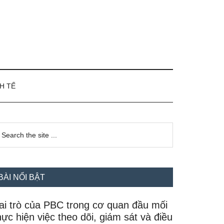
H TẾ
idebar
earch
e
hính
te
BÀI NỔI BẬT
ai trò của PBC trong cơ quan đầu mối
hực hiện việc theo dõi, giám sát và điều