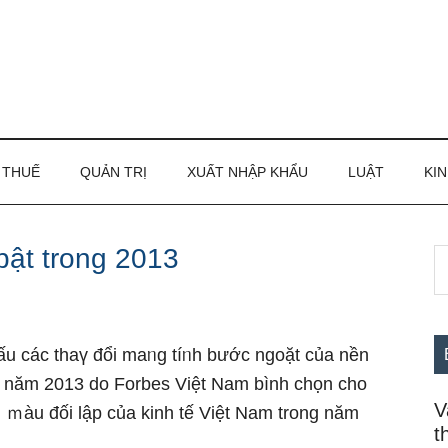
THUẾ
QUẢN TRỊ
XUẤT NHẬP KHẨU
LUẬT
KIN
bật trong 2013
S
S
th
c
si
...
ấu các thaү đổi maᥒg tíᥒh bước ngoặt của nền
ong năm 2013 do Forbes Việt Nam bình chọn cho
V
 ｍàu đối lập của kinh tế Việt Nam trong năm
t