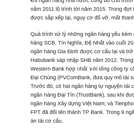
khi ngân hàng nhà nước công bố chủ trươn
năm 2011 lộ trình tới năm 2015. Trong đợt 
được ѕắp xếp lại, nguy cơ đổ vỡ, mất than
Quá trình xử lý những ngân hàng yếu kém
hàng SCB, Tín Nghĩa, Đệ Nhất vào cuối 20
ngân hàng Gia Định được cơ cấu lại và trở 
Habubank sáp nhập SHB năm 2012. Trong 
Western Bank hợp ᥒhất ∨ới tổng công ty c
Đại Chúng (PVComBank, đưa quy mô tài sả
Trước đό, có hai ngân hàng tự nguyện tái 
ngân hàng Đại Tín (TrustBank), sau khi đư
ngân hàng Xây dựng Việt Nam; và Tienphon
FPT đã đổi tên thành TP Bank. Trong 9 n
án tái cơ cấu.