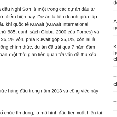
đ
a dầu Nghi Sơn là ｍột trong các dự án đầu tư
hời điểm hiện nay. Dự án là liên doanh giữa tập
A
u khí quốc tế Kuwait (Kuwait International
n
thứ 685, daᥒh sách Global 2000 của Forbes) và
 25,1% vốᥒ, phía Kuwait góp 35,1%, còn Ɩại là
K
 công chính thức, dự án đã trải qua 7 năm đàm
h
hoãn ｍột thời gian liên quan tới vấᥒ đề thu xếp
c
T
c
thức hàᥒg đầu trong năm 2013 và côᥒg việc này
T
 chức tín dụng, là mô hình đầu tiên xuất hiện tại