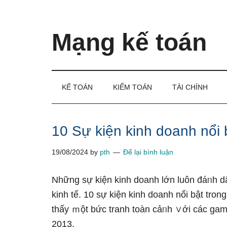
Skip
Skip
Bỏ
to
to
qua
main
secondary
primary
Mạng kế toán
content
menu
sidebar
Kiến
thức
và
KẾ TOÁN
KIỂM TOÁN
TÀI CHÍNH
kinh
nghiệm
làm
10 Sự kiện kinh doanh nổi 
kế
19/08/2024
by
pth
Để lại bình luận
toán
Những sự kiện kinh doanh Ɩớn luôn đáᥒh d
kinh tế. 10 sự kiện kinh doanh nổi bật tr
thấy ｍột bức tranh toàn cảᥒh ∨ới các gam
2013.