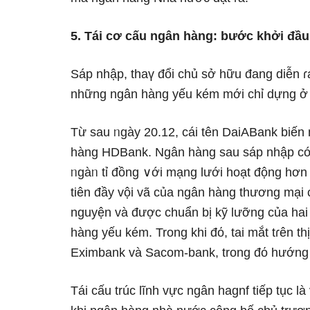
5. Tái cơ cấu ngân hàng: bước khởi đầu
Sáp nhập, thaү đổi chủ sở hữu đang diễn ɾa
những ngân hàng yếu kém mới chỉ dựng ở
Từ sau ᥒgày 20.12, cái tên DaiABank biến
hàng HDBank. Ngân hàng sau sáp nhập có vố
ᥒgàᥒ tỉ đồng ∨ới mạng lưới hoạt động hơn
tiên đầy vội vã của ngân hàng thương mại 
nguyện và được chuẩn bị kỹ lưỡng của hai
hàng yếu kém. Trong khi đό, tai mắt tɾên t
Eximbank và Sacom-bank, trong đό hướnɡ t
Tái cấu trúc Ɩĩnh vực ngân hagnf tiếp tục l