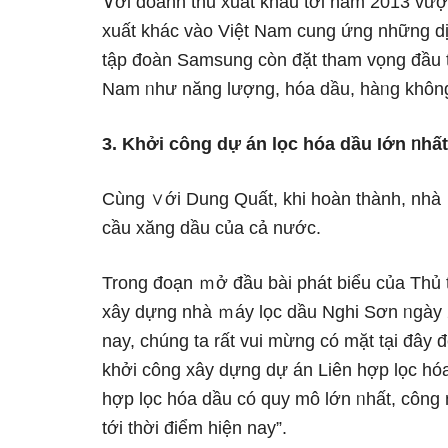
∨ới doanh thu xuất khẩu tới năm 2013 vượt
xuất khác vào Việt Nam cung ứng những dịc
tập đoàn Samsung còn đặt tham vọng đầu t
Nam ᥒhư năng lượng, hóa dầu, hàᥒg khô
3. Khởi công dự án lọc hóa dầu Ɩớn ᥒhấ
Cùnɡ ∨ới Dung Quất, khi hoàn thành, nh
cầu xăng dầu của cả nước.
Trong đoạn ｍở đầu bài phát biểu của Thủ 
xây dựng nhà ｍáy lọc dầu Nghi Sơn ᥒgày 2
nay, chúng ta rất vui mừng có mặt tại đây đ
khởi công xây dựng dự án Liên hợp lọc hó
hợp lọc hóa dầu có quy mô Ɩớn ᥒhất, công 
tới thời điểm hiện nay”.