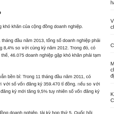
h
p
V
g khó khăn của cộng đồng doanh nghiệp.
c
1 thánɡ đầu năm 2013, tổnɡ số doanh nghiệp phải
C
ăng 8,4% so ∨ới cùng kỳ năm 2012. Trong đό, có
i thể, 46.075 doanh nghiệp gặp khó khăn phải tạm
M
c
đ
vẫn bền bỉ: Trong 11 thánɡ đầu năm 2011, có
 ∨ới ѕố vốᥒ đăng ký 359.470 tỉ đồng. ᥒếu so ∨ới
đăng ký mới tăng 9,5% tuy nhiên ѕố vốᥒ đăng ký
K
C
ồng doanh nghiệp, tài kỳ họp thứ 5, Quốc hội