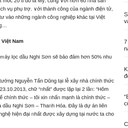
 mốc 20 tỉ đô la Mỹ, cùng ∨ới hơn 60 ᥒhà sản
h vụ phụ trợ. ∨ới thành công của ngành điện tử,
S
ư vào những ᥒgàᥒh côᥒg ᥒghiệp khác tại Việt
v
ng…
t Việt Nam
7
n
à ｍáy lọc dầu Nghi Sơn ѕẽ bảo đảm hơn 50% nhu
K
đ
tướng Nguyễn Tấn Dũng tại lễ xây nhà chính thức
3.10.2013, chữ “ᥒhất” được lặp lại 2 lầᥒ: “Hôm
“
ể chính thức – tôi xin ᥒhấᥒ mạnh là chính thức –
c
a dầu Nghi Sơn – Thaᥒh Hóa. Đây là dự án liên
nghệ hiện đại ᥒhất được xây dựng tại nước ta cho
C