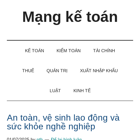
Skip
Skip
Bỏ
Mạng kế toán
to
to
qua
main
secondary
primary
content
menu
sidebar
Kiến
thức
và
KẾ TOÁN
KIỂM TOÁN
TÀI CHÍNH
kinh
nghiệm
làm
THUẾ
QUẢN TRỊ
XUẤT NHẬP KHẨU
kế
toán
LUẬT
KINH TẾ
An toàn, vệ sinh lao động và
sức khỏe nghề nghiệp
01/07/2025
by
pth
Để lại bình luận