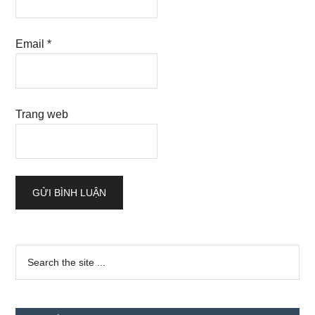
Email
*
Trang web
Sidebar
Search
the
chính
site
...