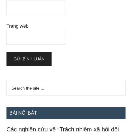
Trang web
Sidebar
Search
the
chính
site
...
BÀI NỔI BẬT
Các nghiên cứu về “Trách nhiệm xã hội đối