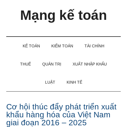
Skip
Skip
Bỏ
Mạng kế toán
to
to
qua
main
secondary
primary
content
menu
sidebar
Kiến
thức
và
KẾ TOÁN
KIỂM TOÁN
TÀI CHÍNH
kinh
nghiệm
làm
THUẾ
QUẢN TRỊ
XUẤT NHẬP KHẨU
kế
toán
LUẬT
KINH TẾ
Cơ hội thúc đẩy phát triển xuất
khẩu hàng hóa của Việt Nam
giai đoạn 2016 – 2025