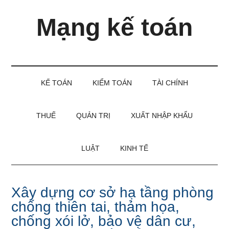
Skip
Skip
Bỏ
Mạng kế toán
to
to
qua
main
secondary
primary
content
menu
sidebar
Kiến
thức
và
KẾ TOÁN
KIỂM TOÁN
TÀI CHÍNH
kinh
nghiệm
làm
THUẾ
QUẢN TRỊ
XUẤT NHẬP KHẨU
kế
toán
LUẬT
KINH TẾ
Xây dựng cơ sở hạ tầng phòng
chống thiên tai, thảm họa,
chống xói lở, bảo vệ dân cư,