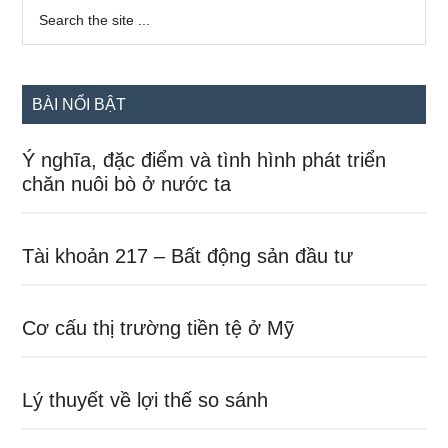
Sidebar
Search
the
chính
site
...
BÀI NỔI BẬT
Ý nghĩa, đặc điểm và tình hình phát triển
chăn nuôi bò ở nước ta
Tài khoản 217 – Bất động sản đầu tư
Cơ cấu thị trường tiền tệ ở Mỹ
Lý thuyết về lợi thế so sánh