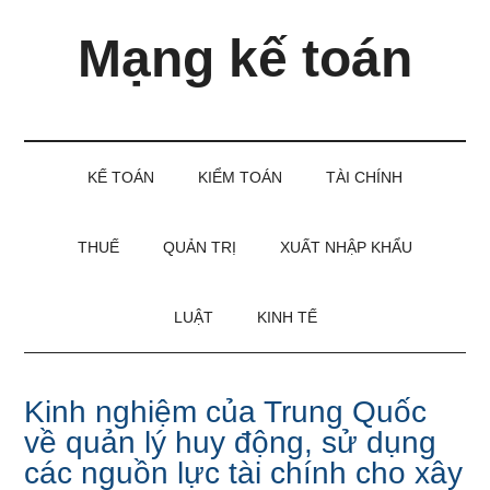
Skip
Skip
Bỏ
Mạng kế toán
to
to
qua
main
secondary
primary
content
menu
sidebar
Kiến
thức
và
KẾ TOÁN
KIỂM TOÁN
TÀI CHÍNH
kinh
nghiệm
làm
THUẾ
QUẢN TRỊ
XUẤT NHẬP KHẨU
kế
toán
LUẬT
KINH TẾ
Kinh nghiệm của Trung Quốc
về quản lý huy động, sử dụng
các nguồn lực tài chính cho xây