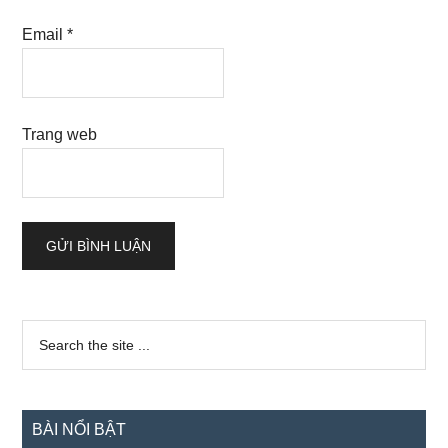
Email
*
Trang web
Sidebar
Search
the
chính
site
...
BÀI NỔI BẬT