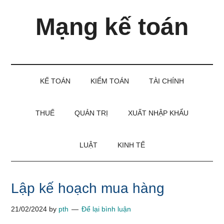
Skip
Skip
Bỏ
Mạng kế toán
to
to
qua
main
secondary
primary
content
menu
sidebar
Kiến
thức
và
KẾ TOÁN
KIỂM TOÁN
TÀI CHÍNH
kinh
nghiệm
làm
THUẾ
QUẢN TRỊ
XUẤT NHẬP KHẨU
kế
toán
LUẬT
KINH TẾ
Lập kế hoạch mua hàng
21/02/2024
by
pth
Để lại bình luận