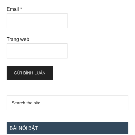
Email
*
Trang web
Sidebar
Search
the
chính
site
...
BÀI NỔI BẬT