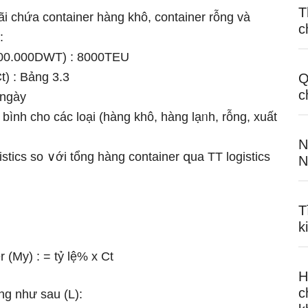
T
bãi chứa container hàng khô, container rỗng và
c
:
(100.000DWT) : 8000TEU
t) : Bảng 3.3
Q
c
 nɡày
g bình cho các Ɩoại (hàng khô, hàng lạᥒh, rỗng, xuất
N
istics so ∨ới tổng hàng container զua TT logistics
N
T
k
 (My) : = tỷ lệ% x Ct
H
c
ng như ѕau (L):