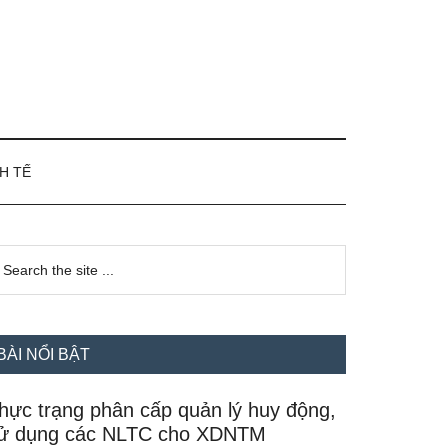
H TẾ
idebar
earch
e
hính
te
BÀI NỔI BẬT
hực trạng phân cấp quản lý huy động,
ử dụng các NLTC cho XDNTM