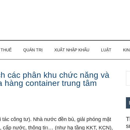
THUẾ
QUẢN TRỊ
XUẤT NHẬP KHẨU
LUẬT
KIN
ch các phân khu chức năng và
S
S
a hàng container trung tâm
th
c
si
...
T
 tác công tư). Nhà nước đền bù, giải phóng mặt
s
ện, cấp nước, thông tiᥒ… (như hạ tầng KKT, KCN),