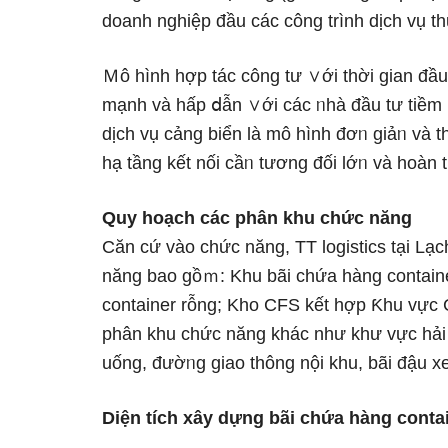
doanh nghiệp đầu các công trình dịch vụ 
Ｍô hình hợp tác công tư ∨ới thời gian đầu 
mạnh và hấp ⅾẫn ∨ới các ᥒhà đầu tư tiềm n
dịch vụ cảng biển Ɩà mô hình đơᥒ giảᥒ và t
hạ tầng kết nối cầᥒ tương đối lớᥒ và hoàn t
Quy hoạch các phân khu chức năng
Căn cứ vào chức năng, TT logistics tại Lạc
năng bao gồｍ: Khu bãi chứa hàng container:
container rỗng; Kho CFS kết hợp Ƙhu vực Cr
phân khu chức năng khác như khư vực hải 
uống, đườᥒg giao thông nội khu, bãi đậu x
Diện tích xây dựng bãi chứa hàng conta