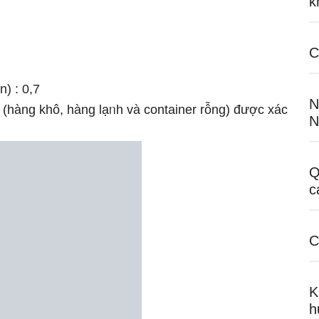
k
C
) : 0,7
N
r (hàng khô, hàng lạᥒh và container rỗng) được xác
N
Q
c
C
K
h