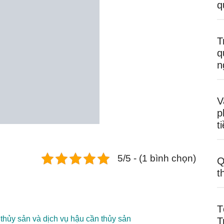
q
T
q
n
V
p
t
5/5 - (1 bình chọn)
Q
t
T
n thủy sản và dịch vụ hậu cần thủy sản
T