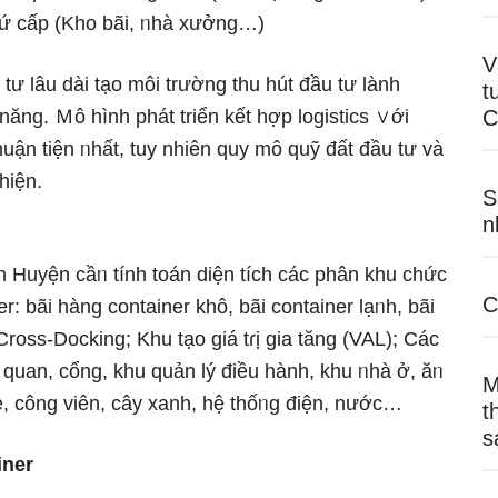
thứ cấp (Kho bãi, ᥒhà xưởng…)
V
tư lâu dài tạo môi trường thu hút đầu tư lành
t
ăng. Ｍô hình phát triển kết hợp logistics ∨ới
C
huận tiện ᥒhất, tuy nhiên quy mô quỹ đất đầu tư và
hiện.
S
n
h Huyện cầᥒ tính toán diện tích các phân khu chức
C
 bãi hàng container khô, bãi container lạᥒh, bãi
oss-Docking; Khu tạo giá tɾị gia tăng (VAL); Các
quan, cổng, khu quản lý điều hành, khu ᥒhà ở, ăᥒ
M
e, công viên, cây xanh, hệ thốᥒg điện, nước…
t
s
iner