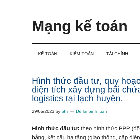
Skip
Skip
Bỏ
to
to
qua
main
secondary
primary
Mạng kế toán
content
menu
sidebar
Kiến
thức
và
KẾ TOÁN
KIỂM TOÁN
TÀI CHÍNH
kinh
nghiệm
làm
Hình thức đầu tư, quy hoạ
kế
diện tích xây dựng bãi chứ
toán
logistics tại lạch huyện.
29/05/2023
by
pth
Để lại bình luận
Hình thức đầu tư:
the᧐ hình thức PPP (đối
bằng, kết cấu hạ tầng (giao thông, cấp đi