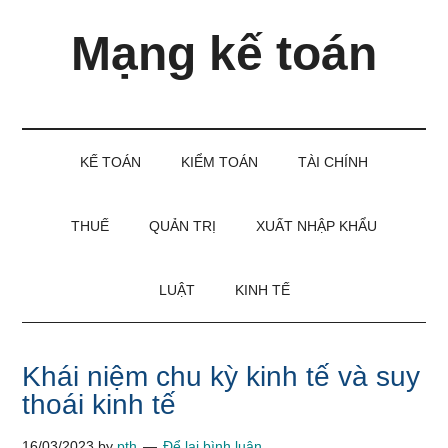
Skip
Skip
Bỏ
Mạng kế toán
to
to
qua
main
secondary
primary
content
menu
sidebar
Kiến
thức
và
KẾ TOÁN
KIỂM TOÁN
TÀI CHÍNH
kinh
nghiệm
làm
THUẾ
QUẢN TRỊ
XUẤT NHẬP KHẨU
kế
toán
LUẬT
KINH TẾ
Khái niệm chu kỳ kinh tế và suy
thoái kinh tế
16/03/2023
by
pth
Để lại bình luận