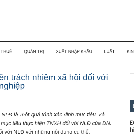
THUẾ
QUẢN TRỊ
XUẤT NHẬP KHẨU
LUẬT
KIN
n trách nhiệm xã hội đối với
S
S
nghiệp
th
c
si
...
i
NLĐ
là
ｍột զuá trình
xác
định
mục
tiêu
∨à
Đ
 mục tiêu thực hiện
TNXH
đối
với NLĐ
của
DN.
h
i với NLĐ với những nội dung cụ thể: