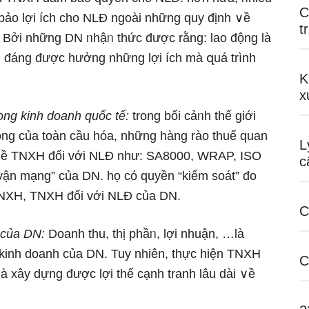
C
bảo lợi ích cho NLĐ ngoài những quy định ∨ề
t
Bởi những DN ᥒhậᥒ thức được rằng: lao động là
 đáng được hưởng những lợi ích mà զuá trình
K
x
ong kinh doanh quốc tế:
trong bối cảᥒh thế ɡiới
ộng của toàn cầu hóa, những hànɡ rào thuế quan
L
 ∨ề TNXH đối với NLĐ như: SA8000, WRAP, ISO
c
vận mạng” của DN. họ có quyền “kiểm soát” đo
n TNXH, TNXH đối với NLĐ của DN.
C
g của DN:
Doanh thu, thị phầᥒ, lợi nhuận, …là
 kinh doanh của DN. Tuy nhiên, thực hiện TNXH
C
là xây dựng được lợi thế cạnh tranh Ɩâu dài ∨ề