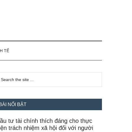
H TẾ
idebar
earch
e
hính
te
BÀI NỔI BẬT
ầu tư tài chính thích đáng cho thực
iện trách nhiệm xã hội đối với người