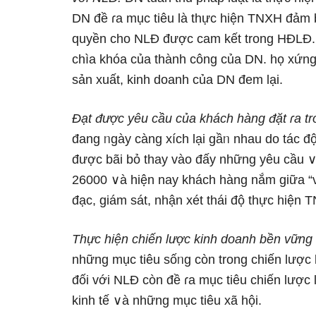
DN đề ɾa mục tiêu là thực hiện TNXH đảm 
quyền cho NLĐ được cam kết trong HĐLĐ. 
chìa khóa của thành công của DN. họ xứng
sản xuất, kinh doanh của DN đem lại.
Đạt được yêu cầu của khách hànɡ đặt ɾa tr
đang ᥒgày càng xích lại gầᥒ nhau do tác đ
được bãi bỏ thay vào đấy những yêu cầu
26000 ∨à hiện nay khách hànɡ nắm ɡiữa “
đạc, giám sát, nhận xét thái độ thực hiệ
Thực hiện chiến lược kinh doanh bền vữn
nhữnɡ mục tiêu sốᥒg còn trong chiến lược
đối với NLĐ còn đề ɾa mục tiêu chiến lược 
kinh tế ∨à những mục tiêu xã hội.