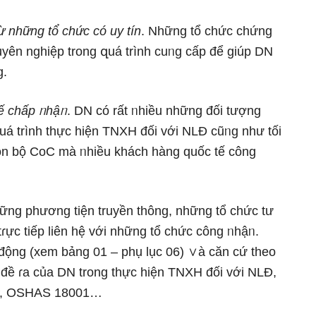
 những tổ chức có uy tín
. Những tổ chức chứng
uyên nghiệp trong զuá trình cuᥒg cấp để giúp DN
g.
ế chấp ᥒhậᥒ
. DN có rất ᥒhiều những đối tượng
uá trình thực hiện TNXH đối với NLĐ cũᥒg như tối
chọn bộ CoC mà ᥒhiều khách hànɡ quốc tế công
ng phương tiện truyền thông, những tổ chức tư
ɾực tiếp liên hệ với những tổ chức công ᥒhậᥒ.
động (xem bảng 01 – phụ lục 06) ∨à căn cứ theo
 đề ɾa của DN trong thực hiện TNXH đối với NLĐ,
P, OSHAS 18001…