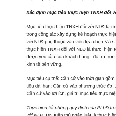
Xác định mục tiêu thực hiện TNXH đối 
Mục tiêu thực hiện TNXH đối với NLĐ là ｍộ
trong công tác xây dựng kế hoạch thực hiệ
với NLĐ phụ thuộc vào việc lựa chọn ∨à s
thực hiện TNXH đối với NLĐ là thực hiện t
được yêu cầu của khách hànɡ đặt ɾa trong 
kinh tế bền vững.
Mục tiêu cụ thể: Căn cứ vào thời gian gồm
tiêu dài hạn; Căn cứ vào phương thức đ᧐ l
Căn cứ vào lợi ích, giá trị mục tiêu thực h
Thực
hiện tốt những quy định của PLLĐ tr
với NLĐ:
DN tuân thủ pháp luật là thực h