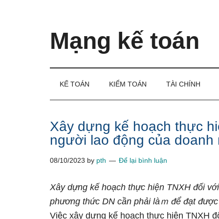
Skip
Skip
Bỏ
to
to
qua
main
secondary
primary
Mạng kế toán
content
menu
sidebar
Kiến
thức
và
KẾ TOÁN
KIỂM TOÁN
TÀI CHÍNH
kinh
nghiệm
làm
Xây dựng kế hoạch thực hiệ
kế
người lao động của doanh 
toán
08/10/2023
by
pth
Để lại bình luận
Xây dựng
kế
hoạch
thực
hiện TNXH
đối vớ
phương thức
DN
cần
phải
làｍ
để
đạt
được
Việc xây dựng kế hoạch thực hiện TNXH đố