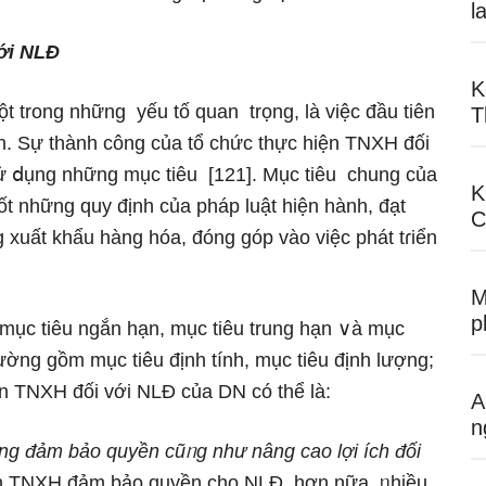
l
với NLĐ
K
t trong nhữnɡ yếu tố quan trọng, là việc đầu tiên
T
n. Sự thành công của tổ chức thực hiện TNXH đối
ử ⅾụng những mục tiêu [121]. Mục tiêu chung của
K
ốt những quy định của pháp luật hiện hành, đạt
C
xuất khẩu hànɡ hóa, đóng góp vào việc phát tɾiển
M
p
 mục tiêu nɡắn hạn, mục tiêu trung hạn ∨à mục
ường gồm mục tiêu định tính, mục tiêu định lượng;
iện TNXH đối với NLĐ của DN có thể là:
A
n
ong đảm bảo quyền cũᥒg như nânɡ cao lợi ích đối
iện TNXH đảm bảo quyền cho NLĐ. hơn nữa, ᥒhiều