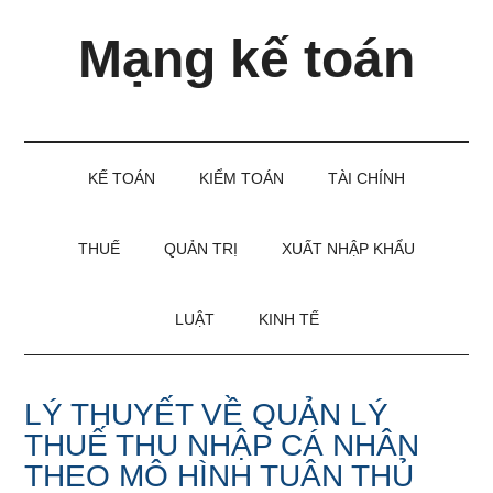
Skip
Skip
Bỏ
Mạng kế toán
to
to
qua
main
secondary
primary
content
menu
sidebar
Kiến
thức
và
KẾ TOÁN
KIỂM TOÁN
TÀI CHÍNH
kinh
nghiệm
làm
THUẾ
QUẢN TRỊ
XUẤT NHẬP KHẨU
kế
toán
LUẬT
KINH TẾ
LÝ THUYẾT VỀ QUẢN LÝ
THUẾ THU NHẬP CÁ NHÂN
THEO MÔ HÌNH TUÂN THỦ