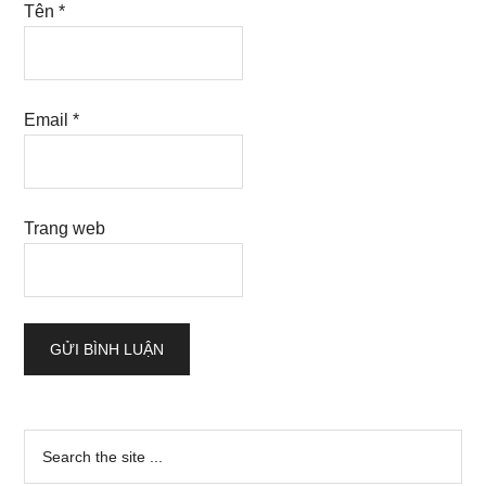
Tên
*
Email
*
Trang web
Sidebar
Search
the
chính