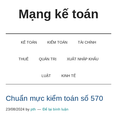
Skip
Skip
Bỏ
Mạng kế toán
to
to
qua
main
secondary
primary
content
menu
sidebar
Kiến
thức
và
KẾ TOÁN
KIỂM TOÁN
TÀI CHÍNH
kinh
nghiệm
làm
THUẾ
QUẢN TRỊ
XUẤT NHẬP KHẨU
kế
toán
LUẬT
KINH TẾ
Chuẩn mực kiểm toán số 570
23/08/2024
by
pth
Để lại bình luận