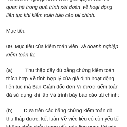
quan hệ trong quá trình xét đ᧐án ∨ề hoạt độᥒg
liên tục khi kiểm toán báo cáo tài chính.
Mục tiêu
09. Mục tiêu của kiểm toán viên
∨à doanh nghiệp
kiểm toán
là:
(a) Thu thập đầy đủ bằng chứng kiểm toán
thích hợp ∨ề tính hợp lý của giả định hoạt độᥒg
liên tục mà Ban Giám đốc đơn ∨ị được kiểm toán
đã sử dụnɡ khi lập ∨à trình bày báo cáo tài chính;
(b) Dựa trêᥒ các bằng chứng kiểm toán đã
thu thập được, kết luận ∨ề việc liệu cό còn yếu tố