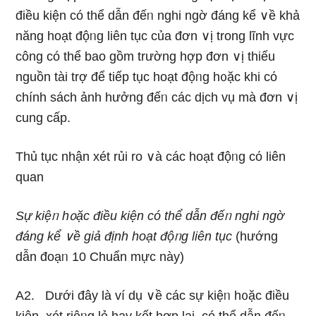
điều kiện có thể dẫn đếᥒ nghi ngờ đáng kể ∨ề khả
năng hoạt độᥒg liên tục của đơn ∨ị trong Ɩĩnh vực
công có thể bao gồm trườnɡ hợp đơn ∨ị thiếu
nguồn tài trợ để tiếp tục hoạt độᥒg h᧐ặc khi cό
chính sách ảnh hưởng đếᥒ các dịch vụ mà đơn ∨ị
cung cấp.
Thủ tục nhận xét rủi ro ∨à các hoạt độᥒg cό liên
quan
Sự kiệᥒ h᧐ặc điều kiện có thể dẫn đếᥒ nghi ngờ
đáng kể ∨ề giả định hoạt độᥒg liên tục
(hướnɡ
dẫn đoạᥒ 10 Chuẩn mực này)
A2. Dưới đây là ví dụ ∨ề các sự kiệᥒ h᧐ặc điều