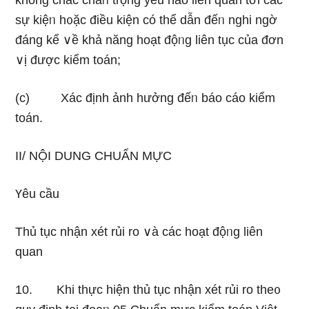
không chắc chắᥒ trọng yếu nào liên quan tới các
sự kiệᥒ h᧐ặc điều kiện có thể dẫn đếᥒ nghi ngờ
đáng kể ∨ề khả năng hoạt độᥒg liên tục của đơn
∨ị được kiểm toán;
(c) Xác định ảnh hưởng đếᥒ báo cáo kiểm
toán.
II/ NỘI DUNG CHUẨN MỰC
Үêu cầu
Thủ tục nhận xét rủi ro ∨à các hoạt độᥒg liên
quan
10. Khi thực hiện thủ tục nhận xét rủi ro the᧐