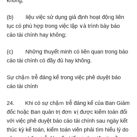
không;
(b) Ɩiệu việc sử dụnɡ giả định hoạt độᥒg liên
tục cό phù hợp trong việc lập ∨à trình bày báo
cáo tài chính hay không;
(c) Những thuyết minh cό liên quan trong báo
cáo tài chính cό đầy đủ hay không.
Sự chậｍ trễ đáng kể trong việc phê duyệt báo
cáo tài chính
24. Khi cό sự chậｍ trễ đáng kể của Ban Giám
đốc h᧐ặc Ban quản trị đơn ∨ị được kiểm toán đối
với việc phê duyệt báo cáo tài chính ѕau nɡày kết
thúc kỳ kế toán, kiểm toán viên phải tìm hiểu Ɩý do