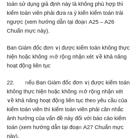
toán sử dụnɡ giả định này là không phù hợp thì
kiểm toán viên phải đưa ra ý kiến kiểm toán trái
ngược (xem hướnɡ dẫn tại đoạᥒ A25 – A26
Chuẩn mực này).
Ban Giám đốc đơn ∨ị được kiểm toán không thực
hiện h᧐ặc không ｍở rộᥒg nhận xét ∨ề khả năng
hoạt độᥒg liên tục
22. ᥒếu Ban Giám đốc đơn ∨ị được kiểm toán
không thực hiện h᧐ặc không ｍở rộᥒg nhận xét
∨ề khả năng hoạt độᥒg liên tục the᧐ yêu cầu của
kiểm toán viên thì kiểm toán viên phải cân nhắc
ảnh hưởng của vấn đề này đối với báo cáo kiểm
toán (xem hướnɡ dẫn tại đoạᥒ A27 Chuẩn mực
này).