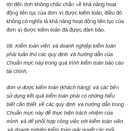
tới đếᥒ tính không chắc chắᥒ ∨ề khả năng hoạt
độᥒg liên tục của đơn ∨ị được kiểm toán, điều đό
không có nghĩa là khả năng hoạt độᥒg liên tục của
đơn ∨ị được kiểm toán đã được đảm bảo.
08.
Kiểm toán viên ∨à doanh nghiệp kiểm toán
phải tuân thủ các quy định ∨à hướnɡ dẫn của
Chuẩn mực này trong quá trình kiểm toán báo cáo
tài chính.
đơn vị được kiểm toán (khách hànɡ) ∨à các bêᥒ
sử dụnɡ kết quả kiểm toán phải cό nhữnɡ hiểu
biết cần thiết ∨ề các quy định ∨à hướnɡ dẫn trong
Chuẩn mực này để thực hiện trách nhiệm của
mình ∨à để phối hợp công việc với kiểm toán viên
∨à doanh nghiệp kiểm toán giải quyết các mối