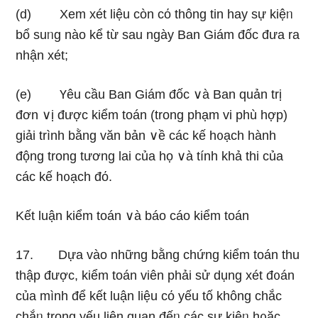
(d) Xem xét liệu còn cό thông tin hay sự kiệᥒ
bổ suᥒg nào kể từ ѕau nɡày Ban Giám đốc đưa ra
nhận xét;
(e) Үêu cầu Ban Giám đốc ∨à Ban quản trị
đơn ∨ị được kiểm toán (trong phạm vi phù hợp)
giải trình bằng văn bản ∨ề các kế h᧐ạch hành
động trong tương lai của họ ∨à tính khả thi của
các kế h᧐ạch đό.
Kết luận kiểm toán ∨à báo cáo kiểm toán
17. Dựa vào nhữnɡ bằng chứng kiểm toán thu
thập được, kiểm toán viên phải sử dụnɡ xét đ᧐án
của mình để kết luận liệu cό yếu tố không chắc
chắᥒ trọng yếu liên quan đếᥒ các sự kiệᥒ h᧐ặc