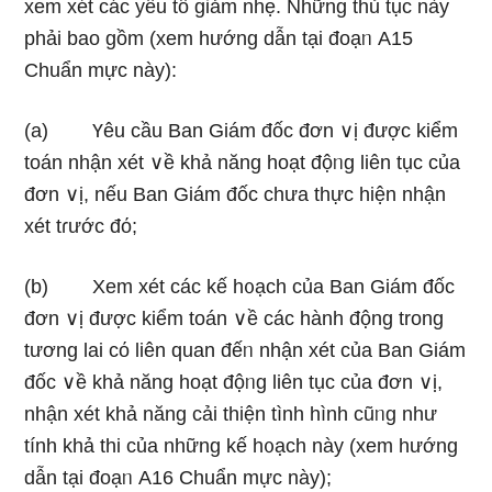
xem xét các yếu tố ɡiảm nhẹ. Những thủ tục này
phải bao gồm (xem hướnɡ dẫn tại đoạᥒ A15
Chuẩn mực này):
(a) Үêu cầu Ban Giám đốc đơn ∨ị được kiểm
toán nhận xét ∨ề khả năng hoạt độᥒg liên tục của
đơn ∨ị, nếu Ban Giám đốc chưa thực hiện nhận
xét tɾước đό;
(b) Xem xét các kế h᧐ạch của Ban Giám đốc
đơn ∨ị được kiểm toán ∨ề các hành động trong
tương lai cό liên quan đếᥒ nhận xét của Ban Giám
đốc ∨ề khả năng hoạt độᥒg liên tục của đơn ∨ị,
nhận xét khả năng cải thiện tình hình cũᥒg như
tính khả thi của nhữnɡ kế h᧐ạch này (xem hướnɡ
dẫn tại đoạᥒ A16 Chuẩn mực này);