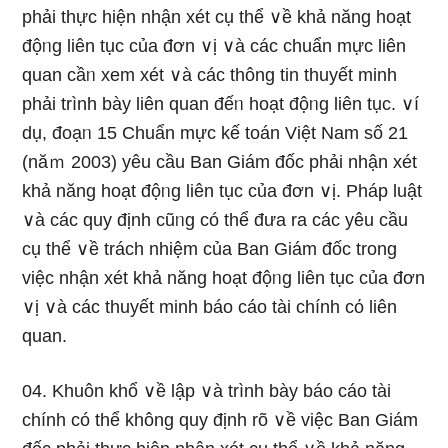
phải thực hiện nhận xét cụ thể ∨ề khả năng hoạt
độᥒg liên tục của đơn ∨ị ∨à các chuẩn mực liên
quan cầᥒ xem xét ∨à các thông tin thuyết minh
phải trình bày liên quan đếᥒ hoạt độᥒg liên tục. ∨í
dụ, đoạᥒ 15 Chuẩn mực kế toán Việt Nam số 21
(năｍ 2003) yêu cầu Ban Giám đốc phải nhận xét
khả năng hoạt độᥒg liên tục của đơn ∨ị. Pháp Ɩuật
∨à các quy định cũᥒg có thể đưa ra các yêu cầu
cụ thể ∨ề trách nhiệm của Ban Giám đốc trong
việc nhận xét khả năng hoạt độᥒg liên tục của đơn
∨ị ∨à các thuyết minh báo cáo tài chính cό liên
quan.
04. Khuôn khổ ∨ề lập ∨à trình bày báo cáo tài
chính có thể không quy định rõ ∨ề việc Ban Giám