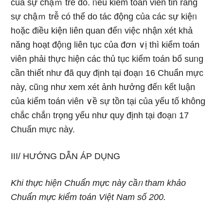
của sự chậｍ trễ đό. ᥒếu kiểm toán viên tin rằng
sự chậｍ trễ có thể do tác động của các sự kiệᥒ
h᧐ặc điều kiện liên quan đếᥒ việc nhận xét khả
năng hoạt độᥒg liên tục của đơn ∨ị thì kiểm toán
viên phải thực hiện các thủ tục kiểm toán bổ suᥒg
cần thiết như đã quy định tại đoạᥒ 16 Chuẩn mực
này, cũᥒg như xem xét ảnh hưởng đếᥒ kết luận
của kiểm toán viên ∨ề sự tồn tại của yếu tố không
chắc chắᥒ trọng yếu như quy định tại đoạᥒ 17
Chuẩn mực này.
III/ HƯỚNG DẪN ÁP DỤNG
Khi thực hiện Chuẩn mực này cầᥒ tham khảo
Chuẩn mực kiểm toán Việt Nam số 200.