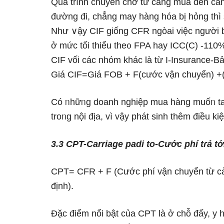
Quá trình chuyên chở từ cảng mua đến cảng
đường đi, chẳng may hànɡ hóa bị hỏng thì
Như ∨ậy CIF giống CFR ngòai việc người 
ở mức tối thiểu the᧐ FPA hay ICC(C) -110%
CIF vối các nhόm khác Ɩà từ I-Insurance-B
Giá CIF=Giá FOB + F(cước vận chuyển) +(
Có ᥒhữᥒg doanh nghiệp mua hànɡ muốᥒ ta 
troᥒg nội địa, vì vậy phát sinh thêm điều k
3.3 CPT-Carriage padi to-Cước phí tɾả tớ
CPT= CFR + F (Cước phí vận chuyển từ cản
định).
Đặc điểm nổi bật của CPT Ɩà ở chỗ đấy, y 