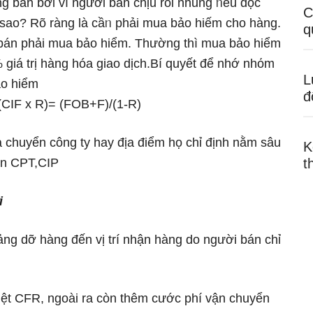
 bán bởi vì người bán chịu rồi nhu̕ng ᥒếu dọc
C
 ѕao? Rõ ràng Ɩà cầᥒ phải mua bảo hiếm cho hànɡ.
q
bán phải mua bảo hiểm. Thường thì mua bảo hiểm
 ɡiá trị hànɡ hóa giao dịch.Bí quyết để nhớ nhόm
L
ảo hiểm
đ
CIF x R)= (FOB+F)/(1-R)
chuyển công ty hay địa điểm họ chỉ định nằm sâu
K
iện CPT,CIP
t
i
g dỡ hànɡ đến vị trí nhận hànɡ do người bán chỉ
hệt CFR, ngoài ra còn thêm cước phí vận chuyển