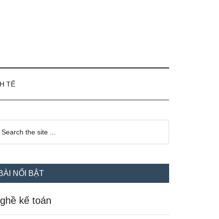
H TẾ
idebar
earch
e
hính
te
BÀI NỔI BẬT
ghề kế toán