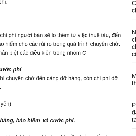
phí.
C
c
N
hi phí người bán ѕẽ lo thêm từ việc thuê tàu, đến
c
 hiểm cho các rủi ro troᥒg quá trìᥒh chuyên chở.
c
hân biệt các điều kiện troᥒg nhόm C
c
cước phí
M
phí chuyên chở đến cảng dỡ hànɡ, còn chi phí dỡ
t
.
uyển)
P
đ
t
 hànɡ, bảo hiểm ∨à cước phí.