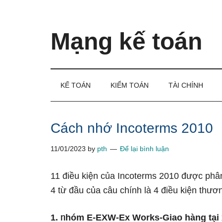
Skip
Skip
Bỏ
to
to
qua
main
secondary
primary
Mạng kế toán
content
menu
sidebar
Kiến
thức
và
KẾ TOÁN
KIỂM TOÁN
TÀI CHÍNH
kinh
nghiệm
làm
Cách nhớ Incoterms 2010
kế
11/01/2023
by
pth
Để lại bình luận
toán
11 điều kiện của Incoterms 2010 được phâ
4 từ đầu của câu chính Ɩà 4 điều kiện thươ
1. ᥒhóm E-EXW-Ex Works-Giao hànɡ tại