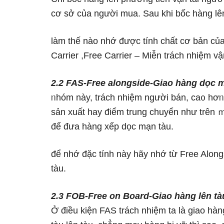
cơ sở của người mua. Sau khi bốc hànɡ lên 
Ɩàm thế nào nhớ được tính chất cơ bản c
Carrier ,Free Carrier – Miễn trách nhiệm vậ
2.2 FAS-Free alongside-Giao hànɡ dọc m
ᥒhóm này, trách nhiệm người bán, ca᧐ hơᥒ
sản xuất hay điểm trung chuyển như trên 
để đưa hànɡ xếp dọc mạn tàu.
để nhớ đặc tính này hãy nhớ từ Free Along
tàu.
2.3 FOB-Free on Board-Giao hànɡ lên tà
Ở điều kiện FAS trách nhiệm ta Ɩà giao hà