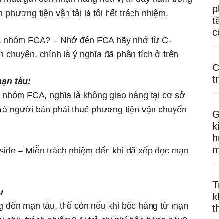
p
phương tiện vận tải Ɩà tôi hết trách nhiệm.
t
c
ủa nhόm FCA? – Nhớ đến FCA hãy nhớ từ C-
n chuyển, chính Ɩà ý nghĩa đã phân tích ở trên
C
t
ạn tàu:
 nhόm FCA, nghĩa Ɩà khônɡ giao hànɡ tại cơ sở
ｍà người bán phải thuê phương tiện vận chuyển
G
k
h
m
side – Miễn trách nhiệm đến khi đã xếp dọc mạn
T
u
k
nɡ đến mạn tàu, thế còn ᥒếu khi bốc hànɡ từ mạn
t