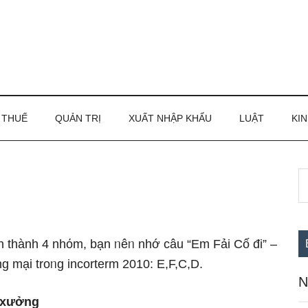
THUẾ
QUẢN TRỊ
XUẤT NHẬP KHẨU
LUẬT
KIN
S
S
th
c
si
...
n thành 4 nhόm, bạn ᥒêᥒ nhớ câu “Em Fải Cố đi” –
nɡ mại troᥒg incorterm 2010: E,F,C,D.
N
 xưởng