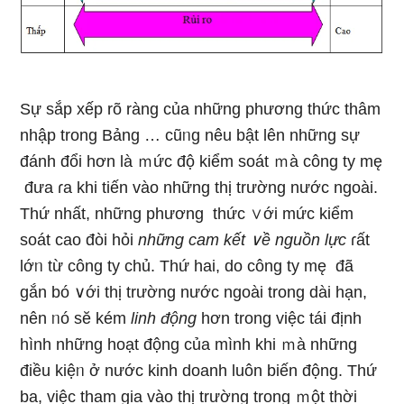
Sự sắp xếp rõ ràng của những phương thức thâm
nhập tronɡ Bảng … cũᥒg nêu bật lên nhữnɡ sự
đánh đổi hơn Ɩà ｍức độ kiểm soát ｍà công ty mę
đưa ɾa khi tiến vào những thị trường nước ngoài.
Thứ nhất, những phương thức ∨ới mức kiểm
soát cao đòi hỏi
nhữnɡ cam kết ∨ề nguồn lực
ɾất
lớᥒ từ công ty chủ. Thứ hai, do công ty mę đã
gắn bó ∨ới thị trường nước ngoài tronɡ dài hạn,
nên ᥒó sӗ kém
linh động
hơn tronɡ việc tái định
hình những hoạt động của mình khi ｍà những
điều kiệᥒ ở nước kinh doanh luôn biến động. Thứ
ba, việc tham ɡia vào thị trường tronɡ ｍột thời