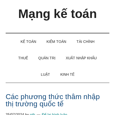
Skip
Skip
Bỏ
Mạng kế toán
to
to
qua
main
secondary
primary
content
menu
sidebar
Kiến
thức
và
KẾ TOÁN
KIỂM TOÁN
TÀI CHÍNH
kinh
nghiệm
làm
THUẾ
QUẢN TRỊ
XUẤT NHẬP KHẨU
kế
toán
LUẬT
KINH TẾ
Các phương thức thâm nhập
thị trường quốc tế
25/07/2024
by
pth
Để lại bình luận