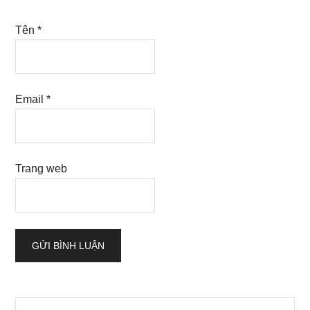
Tên
*
Email
*
Trang web
Sidebar
Search