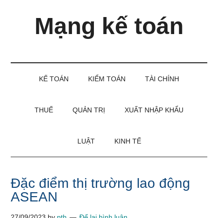
Skip
Skip
Bỏ
Mạng kế toán
to
to
qua
main
secondary
primary
content
menu
sidebar
Kiến
thức
và
KẾ TOÁN
KIỂM TOÁN
TÀI CHÍNH
kinh
nghiệm
làm
THUẾ
QUẢN TRỊ
XUẤT NHẬP KHẨU
kế
toán
LUẬT
KINH TẾ
Đặc điểm thị trường lao động
ASEAN
27/09/2023
by
pth
Để lại bình luận