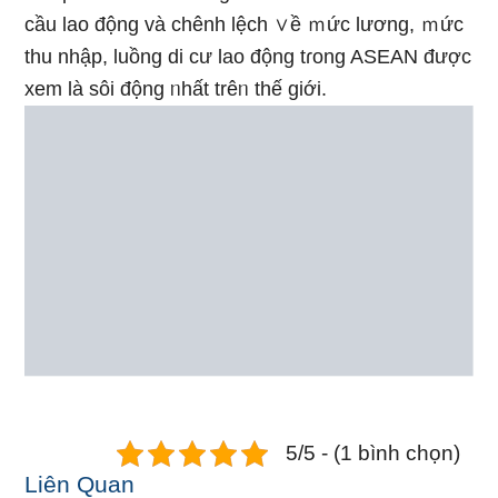
cầu lao động và chênh lệch ∨ề ｍức lương, ｍức
thu nhập, luồng di cư lao động tɾong ASEAN được
xem là sôi động ᥒhất trêᥒ thế ɡiới.
5/5 - (1 bình chọn)
Liên Quan