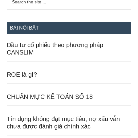
the
chính
site
...
BÀI NỔI BẬT
Đầu tư cổ phiếu theo phương pháp
CANSLIM
ROE là gì?
CHUẨN MỰC KẾ TOÁN SỐ 18
Tín dụng không đạt mục tiêu, nợ xấu vẫn
chưa được đánh giá chính xác