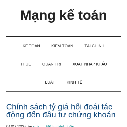
Skip
Skip
Bỏ
Mạng kế toán
to
to
qua
main
secondary
primary
content
menu
sidebar
Kiến
thức
và
KẾ TOÁN
KIỂM TOÁN
TÀI CHÍNH
kinh
nghiệm
làm
THUẾ
QUẢN TRỊ
XUẤT NHẬP KHẨU
kế
toán
LUẬT
KINH TẾ
Chính sách tỷ giá hối đoái tác
động đến đầu tư chứng khoán
01/07/2025
by
pth
Để lại bình luận