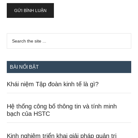
Sidebar
Search
the
chính
site
...
BÀI NỔI BẬT
Khái niệm Tập đoàn kinh tế là gì?
Hệ thống công bố thông tin và tính minh
bạch của HSTC
Kinh nghiệm triển khai giải pháp quản trị