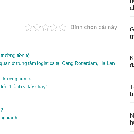
n
c
Bình chọn bài này
G
t
trường tiền tệ
K
quan ở trung tâm logistics tại Cảng Rotterdam, Hà Lan
đ
ị trường tiền tệ
T
đến “Hành vi tẩy chay”
t
g?
N
ưởng xanh
h