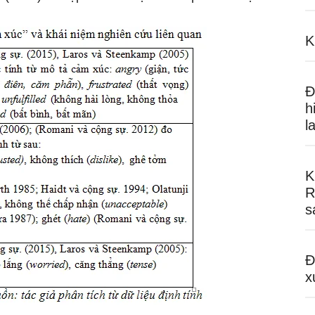
K
Đ
h
l
K
R
s
Đ
x