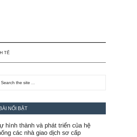
H TẾ
idebar
earch
e
hính
te
BÀI NỔI BẬT
ự hình thành và phát triển của hệ
hống các nhà giao dịch sơ cấp