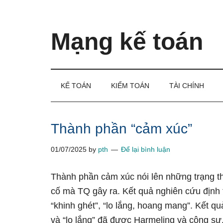
Skip
Skip
Bỏ
to
to
qua
main
secondary
primary
Mạng kế toán
content
menu
sidebar
Kiến
thức
và
KẾ TOÁN
KIỂM TOÁN
TÀI CHÍNH
kinh
nghiệm
làm
Thành phần “cảm xúc”
kế
01/07/2025
by
pth
Để lại bình luận
toán
Thành phần cảm xúc nói lên những trạng th
cố mà TQ gây ra. Kết quả nghiên cứu định 
“khinh ghét”, “lo lắng, hoang mang”. Kết q
và “lo lắng” đã được Harmeling và cộng sự.