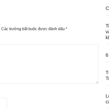
C
T
.
Các trường bắt buộc được đánh dấu
*
v
k
6
T
T
L
c