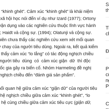
S
t
“khinh ghét”. Cảm xúc “khinh ghét” là khái niệm
xã hội học nói đến ví dụ như Izard (1977); Ortony
vận dụng vào các nghiên cứu thuộc lĩnh vực hành
T
); Haidt và cộng sự. (1994); Olatunji và cộng sự.
c
hiên chưa thấy các nghiên cứu xem xét mối quan
ẩy chay của người tiêu dùng. Ngoài ra, kết quả kiểm
Đ
thấy cảm xúc “lo lắng” có tác động nghịch chiều
g người tiêu dùng có cảm xúc giận dữ thì độc
ốc gia gây ra biến cố. Nhóm Harmeling đề nghị
P
c
 nghịch chiều đến “đánh giá sản phẩm”.
n
P
ối quan hệ giữa cảm xúc “giận dữ” của người tiêu
ệ nghịch chiều giữa cảm xúc “khinh ghét”, “lo
 hệ cùng chiều giữa cảm xúc tiêu cực (
giận dữ,
C