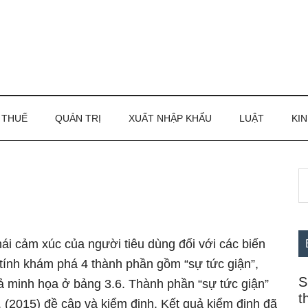
THUẾ
QUẢN TRỊ
XUẤT NHẬP KHẨU
LUẬT
KIN
S
S
th
c
si
...
ái cảm xúc của người tiêu dùng đối với các biến
tính khám phá 4 thành phần gồm “sự tức giận”,
S
uả minh họa ở bảng 3.6. Thành phần “sự tức giận”
t
 (2015) đề cập và kiểm định. Kết quả kiểm định đã