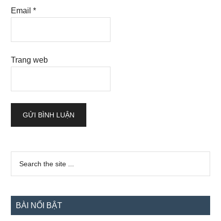
Email
*
Trang web
Sidebar
Search
the
chính
site
...
BÀI NỔI BẬT