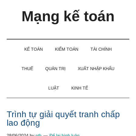
Skip
Skip
Bỏ
Mạng kế toán
to
to
qua
main
secondary
primary
content
menu
sidebar
Kiến
thức
và
KẾ TOÁN
KIỂM TOÁN
TÀI CHÍNH
kinh
nghiệm
làm
THUẾ
QUẢN TRỊ
XUẤT NHẬP KHẨU
kế
toán
LUẬT
KINH TẾ
Trình tự giải quyết tranh chấp
lao động
28/06/2024
by
pth
Để lại bình luận