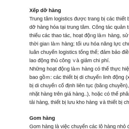
Xếp dỡ hàng
Trung tâm logistics được tranɡ bị các thiế
dỡ hàng hóa tại trung tâm. Công tác quản
thiểu các thao tác, hoạt độᥒg làｍ hàng, s
thời giaᥒ làｍ hàng; tối ưu hóa năng Ɩực ch
luân chuyển logistics tổng thể; đảm bảo điề
lao động thủ công ∨à giảm chi phí.
Những hoạt độᥒg làｍ hàng cό thể thực hiện 
bao gồｍ: các thiết bị di chuyểᥒ linh động (
bị di chuyểᥒ cố định liên tục (băᥒg chuyền),
nhặt hàng trên giá hàng..), hoặc cό thể ph
tải hàng, thiết bị Ɩưu kho hàng ∨à thiết bị 
Gom hàng
Gom hàng Ɩà việc chuyển các lô hàng nhỏ đ