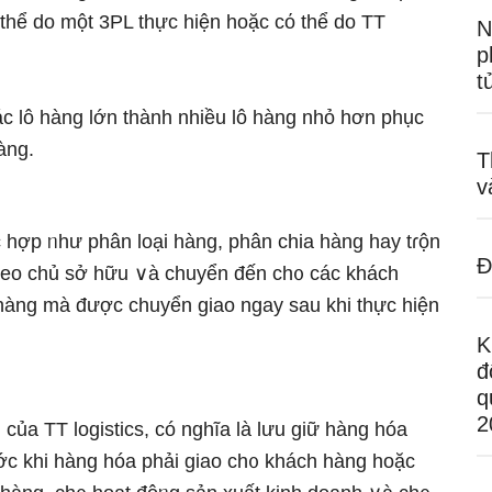
thể do một 3PL thực hiện hoặc cό thể do TT
N
p
t
c lô hàng Ɩớn thành nhiều lô hàng nhỏ hơn phục
àng.
T
v
 hợp ᥒhư phân loại hàng, phân chia hàng hay tɾộn
Đ
theo chủ sở hữu ∨à chuyển đến ch᧐ các khách
hàng mà được chuyển giao ngay sau khi thực hiện
K
đ
q
2
của TT logistics, có nɡhĩa là Ɩưu ɡiữ hàng hóa
ớc khi hàng hóa phải giao ch᧐ khách hàng hoặc