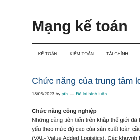
Skip
Skip
Bỏ
to
to
qua
main
secondary
primary
Mạng kế toán
content
menu
sidebar
Kiến
thức
và
KẾ TOÁN
KIỂM TOÁN
TÀI CHÍNH
kinh
nghiệm
làm
Chức năng của trung tâm lo
kế
13/05/2023
by
pth
Để lại bình luận
toán
Chức năng công nghiệp
Những cảng tiên tiến trên khắp thế giới đã 
yếu theo mức độ ca᧐ của sản xuất toàn cầu ∨
(VAL- Value Added Logistics). Các khuynh 