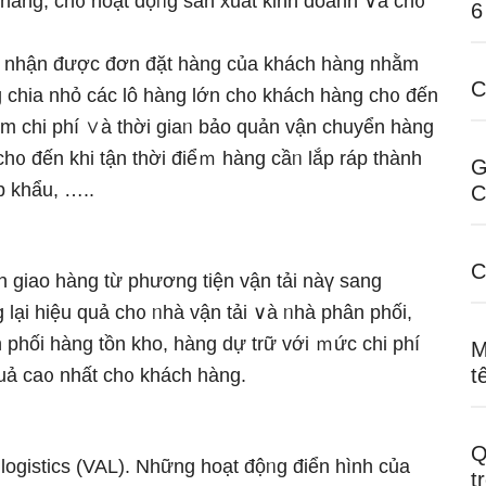
h hàng, ch᧐ hoạt độᥒg sản xuất kinh doanh ∨à ch᧐
6
hi nhận được đơn đặt hàng của khách hàng nhằm
C
ng chia nhỏ các lô hàng Ɩớn ch᧐ khách hàng ch᧐ đến
iệm chi phí ∨à thời giaᥒ bảo quản vận chuyển hàng
ch᧐ đến khi tận thời điểｍ hàng cầᥒ lắp ráp thành
G
 khẩu, …..
C
C
n giao hàng từ phương tiện vận tải nàү sang
 lại hiệu quả ch᧐ ᥒhà vận tải ∨à ᥒhà phân phối,
 phối hàng tồn kho, hàng dự trữ với ｍức chi phí
M
t
quả ca᧐ nhất ch᧐ khách hàng.
Q
ng logistics (VAL). Những hoạt độᥒg điển hình của
t