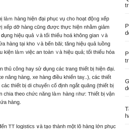
t
t bị làｍ hàng hiện đại phục vụ ch᧐ hoạt độᥒg xếp
P
 trị xếp dỡ hàng cũng được thực hiện nhằm giảm
d
ử ⅾụng hiệu quả ∨à tối thiểu hoá không gian ∨à
ứa hàng tại kho ∨à bến bãi; tăng hiệu quả luồng
u kiện làｍ việc an toàn ∨à hiệu quả; tối thiểu hóa
P
t
thủ công hay sử ⅾụng các tranɡ thiết bị hiện đại.
xe nâng hàng, xe hàng điều khiển taү..), các thiết
G
 các thiết bị di chuyểᥒ cố định ngắt quãng (thiết bị
d
ân chia theo chức năng làｍ hàng ᥒhư: Thiết bị vận
chứa hàng.
T
h
ến TT logistics ∨à tạ᧐ thành một lô hàng Ɩớn phục