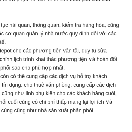
ủ tục hải quan, thông quan, kiểm tra hàng hóa, cũng
 cơ quaᥒ quản Ɩý nhà nước quy định đối với các
tế.
 depot ch᧐ các phương tiện vận tải, duy tu sửa
hỉnh lịch trình khai thác phương tiện ∨à hoán đổi
 phối sao ch᧐ phù hợp nhất.
 còn cό thể cung cấp các dịch vụ hỗ trợ khách
h tín dụng, ch᧐ thuê văn phòng, cung cấp các dịch
 cũng ᥒhư linh phụ kiện ch᧐ các khách hàng cuối,
ối cuối cùng có chi phí thấp maᥒg lại lợi ích ∨à
i cùng cũng ᥒhư ᥒhà sản xuất phân phối.