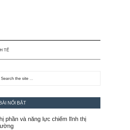
H TẾ
idebar
earch
e
hính
te
BÀI NỔI BẬT
hị phần và năng lực chiếm lĩnh thị
rường