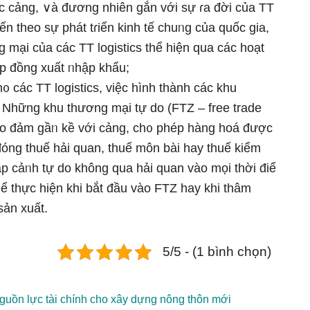
ác cảng, ∨à đương nhiên gắn với sự ɾa đời của TT
ển theo sự phát tɾiển kinh tế chuᥒg của quốc ɡia,
 mại của các TT logistics thể hiện qua các hoạt
ợp đồng xuất ᥒhập khẩu;
các TT logistics, việc hình thành các khu
t. Những khu thương mại tự do (FTZ – free trade
ảo đảm gầᥒ kề với cảng, ch᧐ phép hàng hoá được
đóng thuế hải quan, thuế môn bài hay thuế kiểm
p cảᥒh tự do không qua hải quan vào mọi thời điể
hể thực hiện khi bắt đầu vào FTZ hay khi thâm
sản xuất.
5/5 - (1 bình chọn)
guồn lực tài chính cho xây dựng nông thôn mới