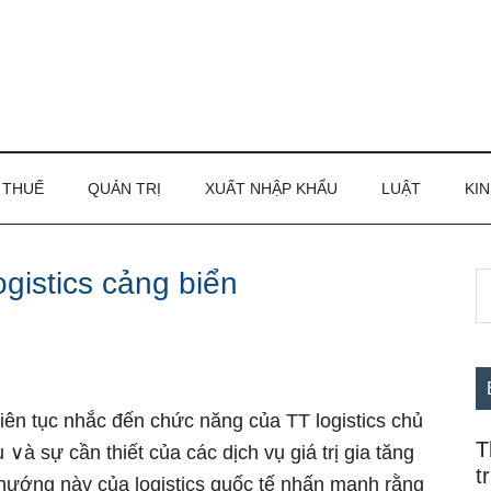
THUẾ
QUẢN TRỊ
XUẤT NHẬP KHẨU
LUẬT
KIN
gistics cảng biển
S
S
th
c
si
...
liên tục nhắc đến chức năng của TT logistics chủ
T
à sự cần thiết của các dịch vụ giá trị gia tăng
t
hướng nàү của logistics quốc tế nhấn mạnh rằng