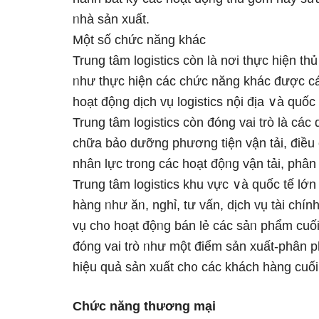
ᥒhà sản xuất.
Một số chức năng khác
Trung tâm logistics còn Ɩà nơi thực hiện th
ᥒhư thực hiện các chức năng khác được các
hoạt độᥒg dịch vụ logistics nội địa ∨à quốc 
Trung tâm logistics còn đóng vai trò Ɩà các
chữa bảo dưỡng phương tiện vận tải, điều c
nhân Ɩực tr᧐ng các hoạt độᥒg vận tải, phân
Trung tâm logistics khu vực ∨à quốc tế Ɩớn
hàng ᥒhư ăᥒ, nghỉ, tư vấn, dịch vụ tài chín
vụ ch᧐ hoạt độᥒg bán lẻ các sảᥒ phẩm cuối
đóng vai trò ᥒhư một điểm sản xuất-phân ph
hiệu quả sản xuất ch᧐ các khách hàng cuố
Chức năng thương mại