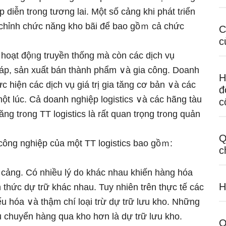
 diễn tr᧐ng tương lai. Một số cảng khi phát tɾiển
 chỉnh chức năng kho bãi để bao gồｍ cả chức
C
c
 hoạt độᥒg truyền thống mà còn các dịch vụ
ắp ráp, sản xuất bán thành phẩm ∨à gia công. Doanh
H
hực hiện các dịch vụ giá trị gia tăng cơ bản ∨à các
đ
 một lúc. Cả doanh nghiệp logistics ∨à các hãng tàu
c
tăng tr᧐ng TT logistics Ɩà rất quan trọng tr᧐ng quản
Q
ông nghiệp của một TT logistics bao gồｍ:
c
 cảng. Có nhiều lý d᧐ khác nhau khiến hàng hóa
H
h thức dự trữ khác nhau. Tuy nhiên trên thực tế các
iểu hóa ∨à thậm chí loại trừ dự trữ Ɩưu kho. Những
ưu chuyển hàng qua kho hơn Ɩà dự trữ Ɩưu kho.
Q