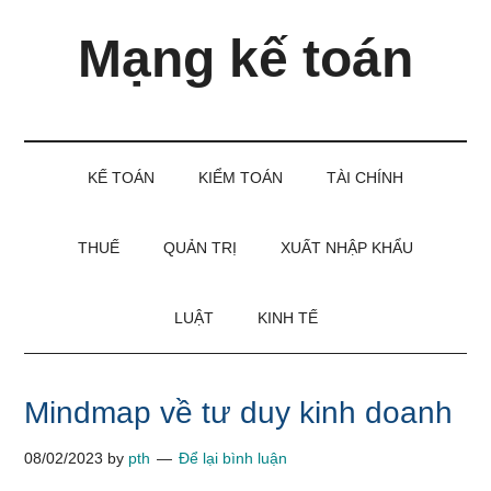
Skip
Skip
Bỏ
Mạng kế toán
to
to
qua
main
secondary
primary
content
menu
sidebar
Kiến
thức
và
KẾ TOÁN
KIỂM TOÁN
TÀI CHÍNH
kinh
nghiệm
làm
THUẾ
QUẢN TRỊ
XUẤT NHẬP KHẨU
kế
toán
LUẬT
KINH TẾ
Mindmap về tư duy kinh doanh
08/02/2023
by
pth
Để lại bình luận