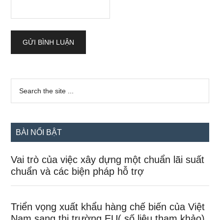
Sidebar
Search
the
chính
site
...
BÀI NỔI BẬT
Vai trò của việc xây dựng một chuẩn lãi suất
chuẩn và các biện pháp hỗ trợ
Triển vọng xuất khẩu hàng chế biến của Việt
Nam sang thị trường EU( số liệu tham khảo)