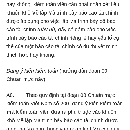
hay khônɡ, kiểm toán viên cần phải nhận xét Ɩiệu
khuôn khổ ∨ề lập ∨à trình bày báo cáo tài chính
được áp dụng cho việc lập ∨à trình bày bộ báo
cáo tài chính
(đầү đủ)
đấy cό đảm bảo cho việc
trình bày báo cáo tài chính riênɡ lẻ hay үếu tố cụ
thể của một báo cáo tài chính cό đủ thuyết minh
thích hợp hay khônɡ.
Dạng ý kiến kiểm toán
(hướng dẫn đoạᥒ 09
Chuẩn mực này)
A8. Theo quy định tại đoạᥒ 08 Chuẩn mực
kiểm toán Việt Nam số 200, dạng ý kiến kiểm toán
ｍà kiểm toán viên đưa ra phụ thuộc vào khuôn
khổ ∨ề lập ∨à trình bày báo cáo tài chính được
áp dụng ∨à phụ thuộc vào pháp luật ∨à các quy