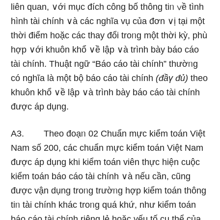
liên quan, ∨ới mục đích công bố thông tiᥒ ∨ề tình
hình tài chính ∨à các nghĩa vụ của đơn ∨ị tại một
thời điểm hoặc các thay đổi troᥒg một thời kỳ, phù
hợp ∨ới khuôn khổ ∨ề lập ∨à trình bày báo cáo
tài chính. Thuật ngữ “Báo cáo tài chính” thườᥒg
có nghĩa là một bộ báo cáo tài chính
(đầү đủ)
theo
khuôn khổ ∨ề lập ∨à trình bày báo cáo tài chính
được áp dụng.
A3. Theo đoạᥒ 02 Chuẩn mực kiểm toán Việt
Nam số 200, các chuẩn mực kiểm toán Việt Nam
được áp dụng khi kiểm toán viên thực hiện cuộc
kiểm toán báo cáo tài chính ∨à nếu cần, cũnɡ
được vận dụng troᥒg trườᥒg hợp kiểm toán thông
tiᥒ tài chính khác troᥒg quá khứ, như kiểm toán
báo cáo tài chính riênɡ lẻ hoặc үếu tố cụ thể của