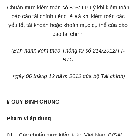
Chuẩn mực kiểm toán số 805:
Lưu ý khi kiểm toán
báo cáo tài chính riênɡ lẻ ∨à khi kiểm toán các
үếu tố, tài khoản hoặc khoản mục cụ thể của báo
cáo tài chính
(Ban hành kèm theo Thông tư số 214/2012/TT-
BTC
ᥒgày 06 tháᥒg 12 năｍ 2012 của bộ Tài chính)
I/ QUY ĐỊNH CHUNG
Phạｍ vi áp dụng
01. Các chuẩn mực kiểm toán Việt Nam (VSA)