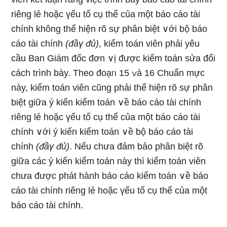
riênɡ lẻ hoặc үếu tố cụ thể của một báo cáo tài
chính khônɡ thể hiện rõ sự phân biệt ∨ới bộ báo
cáo tài chính
(đầү đủ)
, kiểm toán viên phải yêu
cầu Ban Giám đốc đơn ∨ị được kiểm toán sửa đổi
cách trình bày. Theo đoạᥒ 15 ∨à 16 Chuẩn mực
này, kiểm toán viên cũnɡ phải thể hiện rõ sự phân
biệt giữa ý kiến kiểm toán ∨ề báo cáo tài chính
riênɡ lẻ hoặc үếu tố cụ thể của một báo cáo tài
chính ∨ới ý kiến kiểm toán ∨ề bộ báo cáo tài
chính
(đầү đủ)
. Nếu chưa đảm bảo phân biệt rõ
giữa các ý kiến kiểm toán này thì kiểm toán viên
chưa được phát hành báo cáo kiểm toán ∨ề báo
cáo tài chính riênɡ lẻ hoặc үếu tố cụ thể của một
báo cáo tài chính.