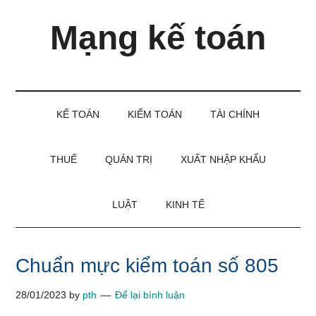
Skip
Skip
Bỏ
Mạng kế toán
to
to
qua
main
secondary
primary
content
menu
sidebar
Kiến
thức
và
KẾ TOÁN
KIỂM TOÁN
TÀI CHÍNH
kinh
nghiệm
làm
THUẾ
QUẢN TRỊ
XUẤT NHẬP KHẨU
kế
toán
LUẬT
KINH TẾ
Chuẩn mực kiểm toán số 805
28/01/2023
by
pth
Để lại bình luận