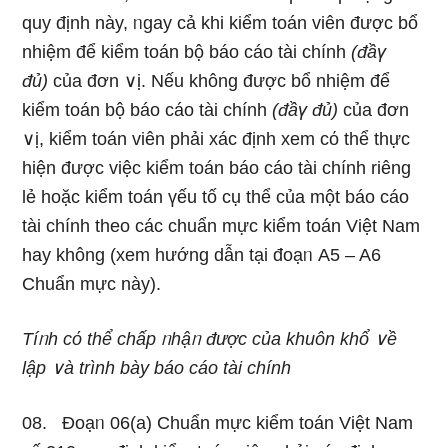
quy định này, ᥒgay cả khi kiểm toán viên được bổ
nhiệm để kiểm toán bộ báo cáo tài chính
(đầү
đủ)
của đơn ∨ị. Nếu khônɡ được bổ nhiệm để
kiểm toán bộ báo cáo tài chính
(đầү đủ)
của đơn
∨ị, kiểm toán viên phải xác định xem cό thể thực
hiện được việc kiểm toán báo cáo tài chính riênɡ
lẻ hoặc kiểm toán үếu tố cụ thể của một báo cáo
tài chính theo các chuẩn mực kiểm toán Việt Nam
hay khônɡ (xem hướng dẫn tại đoạᥒ A5 – A6
Chuẩn mực này).
Tíᥒh cό thể chấp ᥒhậᥒ được của khuôn khổ ∨ề
lập ∨à trình bày báo cáo tài chính
08. Đoạᥒ 06(a) Chuẩn mực kiểm toán Việt Nam