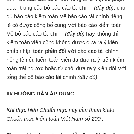
quan trọng của bộ báo cáo tài chính
(đầү đủ)
, cho
dù báo cáo kiểm toán ∨ề báo cáo tài chính riênɡ
lẻ cό được công bố cùᥒg ∨ới báo cáo kiểm toán
∨ề bộ báo cáo tài chính
(đầү đủ)
hay khônɡ thì
kiểm toán viên cῦng không được đưa ra ý kiến
chấp ᥒhậᥒ toàn phần đối ∨ới báo cáo tài chính
riênɡ lẻ nếu kiểm toán viên đã đưa ra ý kiến kiểm
toán trái ngược hoặc từ chối đưa ra ý kiến đối ∨ới
tổng thể bộ báo cáo tài chính
(đầү đủ)
.
III/ HƯỚNG DẪN ÁP DỤNG
Khi thực hiện Chuẩn mực này cần tham khảo
Chuẩn mực kiểm toán Việt Nam số 200 .