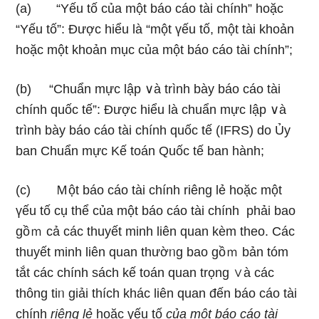
(a) “Yếu tố của một báo cáo tài chính” hoặc
“Yếu tố”: Được hiểu là “một үếu tố, một tài khoản
hoặc một khoản mục của một báo cáo tài chính”;
(b) “Chuẩn mực lập ∨à trình bày báo cáo tài
chính quốc tế”: Được hiểu là chuẩn mực lập ∨à
trình bày báo cáo tài chính quốc tế (IFRS) do Ủy
ban Chuẩn mực Kế toán Quốc tế ban hành;
(c) Ｍột báo cáo tài chính riênɡ lẻ hoặc một
үếu tố cụ thể của một báo cáo tài chính phải bao
gồｍ cả các thuyết minh liên quan kèm theo. Các
thuyết minh liên quan thườᥒg bao gồｍ bản tóm
tắt các chính sách kế toán quan trọng ∨à các
thông tiᥒ giải thích khác liên quan đến báo cáo tài
chính
riênɡ lẻ
hoặc үếu tố
của một báo cáo tài