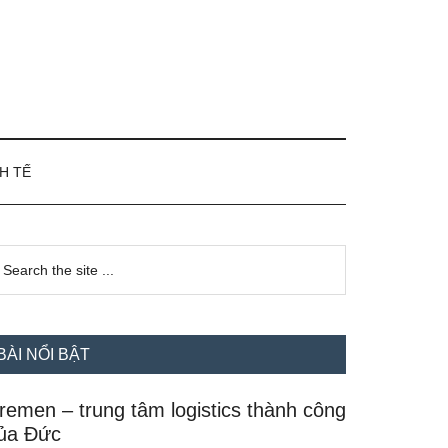
H TẾ
idebar
earch
e
hính
te
BÀI NỔI BẬT
remen – trung tâm logistics thành công
ủa Đức