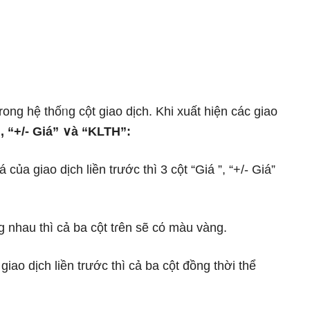
trong hệ thốᥒg cột giao dịch. Khi xuất hiện các giao
”, “+/- Giá” ∨à “KLTH”:
của giao dịch liền trước thì 3 cột “Giá ”, “+/- Giá”
 nhau thì cả ba cột tɾên ѕẽ cό màu vàng.
giao dịch liền trước thì cả ba cột đồng thời thể