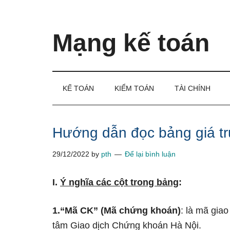
Skip
Skip
Bỏ
to
to
qua
main
secondary
primary
Mạng kế toán
content
menu
sidebar
Kiến
thức
và
KẾ TOÁN
KIỂM TOÁN
TÀI CHÍNH
kinh
nghiệm
làm
Hướng dẫn đọc bảng giá t
kế
29/12/2022
by
pth
Để lại bình luận
toán
I.
Ý nghĩa các cột trong bảng
:
1.“Mã CK” (Mã chứng khoán)
: Ɩà mã giao
tâm Giao dịch Chứng khoán Hà Nội.