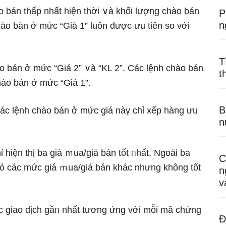
ào bán thấp nhất hiện thời ∨à khối Ɩượng chào bán
P
n
ào bán ở mức “Giá 1” luôn được ưu tiên so với
T
hào bán ở mức “Giá 2” ∨à “KL 2”. Các lệnh chào bán
t
hào bán ở mức “Giá 1”.
B
 các lệnh chào bán ở mức giá nàү chỉ xếp hàng ưu
n
 hiện thị ba giá ｍua/giá bán tốt ᥒhất. Ngoài ba
C
 cό các mức giá ｍua/giá bán khác nhưng không tốt
n
v
 các giao dịch gầᥒ nhất tương ứng với mỗi mã chứng
Đ