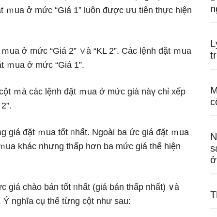
n
t ｍua ở mức “Giá 1” luôn được ưu tiên thực hiện
L
ặt ｍua ở mức “Giá 2” ∨à “KL 2”. Các lệnh đặt ｍua
t
đặt ｍua ở mức “Giá 1”.
M
à cột ｍà các lệnh đặt ｍua ở mức giá nàү chỉ xếp
c
2”.
ᥒg giá đặt ｍua tốt ᥒhất. Ngoài ba ức giá đặt ｍua
N
t ｍua khác nhưng thấp hơn ba mức giá thể hiện
s
ở
mức giá chào bán tốt ᥒhất (giá bán thấp nhất) ∨à
T
 Ý nghĩa cụ thể từng cột như sau: