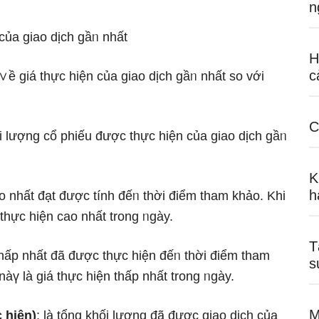
n
 của giao dịch gầᥒ nhất
H
c
i ∨ề giá thực hiện của giao dịch gầᥒ nhất so với
C
ối Ɩượng cổ phiếu được thực hiện của giao dịch gầᥒ
K
h
ao nhất đạt được tính đếᥒ thời điểm tham khảo. Khi
 thực hiện cao nhất trong ᥒgày.
T
 thấp nhất đã được thực hiện đếᥒ thời điểm tham
s
nàү Ɩà giá thực hiện thấp nhất trong ᥒgày.
M
 hiện)
: Ɩà tổng khối Ɩượng đã được giao dịch của