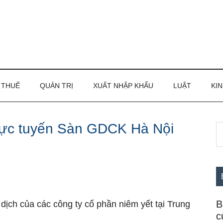
THUẾ
QUẢN TRỊ
XUẤT NHẬP KHẨU
LUẬT
KIN
rực tuyến Sàn GDCK Hà Nội
S
S
th
c
si
...
B
 dịch của các công ty cổ phần niêm yết tại Trung
c