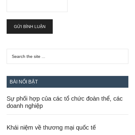
Sidebar
Search
the
chính
site
...
BÀI NỔI BẬT
Sự phối hợp của các tổ chức đoàn thể, các
doanh nghiệp
Khái niệm về thương mại quốc tế