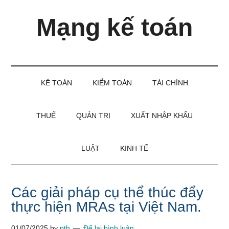
Skip
Skip
Bỏ
Mạng kế toán
to
to
qua
main
secondary
primary
content
menu
sidebar
Kiến
thức
và
KẾ TOÁN
KIỂM TOÁN
TÀI CHÍNH
kinh
nghiệm
làm
THUẾ
QUẢN TRỊ
XUẤT NHẬP KHẨU
kế
toán
LUẬT
KINH TẾ
Các giải pháp cụ thể thúc đẩy
thực hiện MRAs tại Việt Nam.
01/07/2025
by
pth
Để lại bình luận