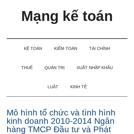
Skip
Skip
Bỏ
Mạng kế toán
to
to
qua
main
secondary
primary
content
menu
sidebar
Kiến
thức
và
KẾ TOÁN
KIỂM TOÁN
TÀI CHÍNH
kinh
nghiệm
làm
THUẾ
QUẢN TRỊ
XUẤT NHẬP KHẨU
kế
toán
LUẬT
KINH TẾ
Mô hình tổ chức và tình hình
kinh doanh 2010-2014 Ngân
hàng TMCP Đầu tư và Phát