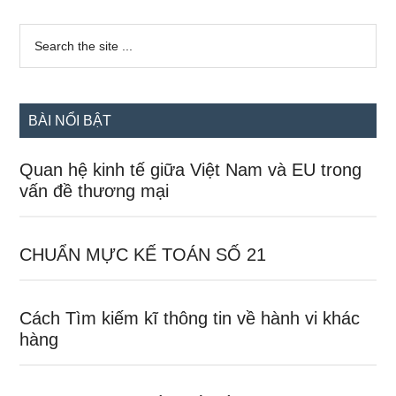
Sidebar
Search
the
chính
site
...
BÀI NỔI BẬT
Quan hệ kinh tế giữa Việt Nam và EU trong
vấn đề thương mại
CHUẨN MỰC KẾ TOÁN SỐ 21
Cách Tìm kiếm kĩ thông tin về hành vi khác
hàng