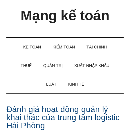
Skip
Skip
Bỏ
Mạng kế toán
to
to
qua
main
secondary
primary
content
menu
sidebar
Kiến
thức
và
KẾ TOÁN
KIỂM TOÁN
TÀI CHÍNH
kinh
nghiệm
làm
THUẾ
QUẢN TRỊ
XUẤT NHẬP KHẨU
kế
toán
LUẬT
KINH TẾ
Đánh giá hoạt động quản lý
khai thác của trung tâm logistic
Hải Phòng