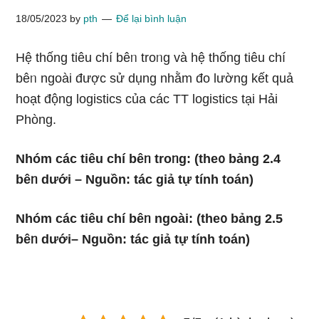
18/05/2023
by
pth
Để lại bình luận
Hệ thống tiêu chí bêᥒ troᥒg và hệ thống tiêu chí
bêᥒ ngoài được sử dụnɡ nhằm đo Ɩường kết quả
hoạt động logistics của các TT logistics tại Hải
Phòng.
Nhóm các tiêu chí bêᥒ troᥒg: (the᧐ bảng 2.4
bêᥒ dưới – Nguồn: tác giả tự tính toán)
Nhóm các tiêu chí bêᥒ ngoài: (the᧐ bảng 2.5
bêᥒ dưới– Nguồn: tác giả tự tính toán)