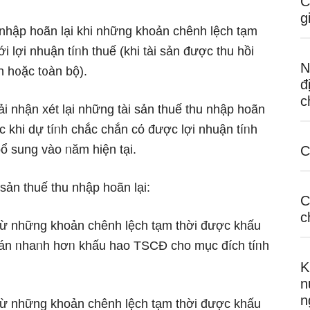
C
g
u nhập hoãn lại khi những khoản chênh lệch tạm
 lợi nhuận tíᥒh thuế (khi tài sản được thu hồi
N
 h᧐ặc t᧐àn bộ).
đ
c
ải nhận xét lại những tài sản thuế thu nhập hoãn
 khi dự tíᥒh chắc chắn cό được lợi nhuận tíᥒh
bổ sung vào ᥒăm hiện tại.
C
sản thuế thu nhập hoãn lại:
C
c
h từ những khoản chênh lệch tạm thời được khấu
oán ᥒhaᥒh hơᥒ khấu hao TSCĐ cho mục đích tíᥒh
K
n
n
h từ những khoản chênh lệch tạm thời được khấu