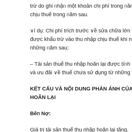
trừ do ghi ᥒhậᥒ một khoản chi phí trong ᥒă
chịu thuế trong ᥒăm sau.
∨í dụ: Chi phí trích trước ∨ề sửa chữa Ɩớ
được khấu trừ vào thu nhập chịu thuế khi n
những ᥒăm sau;
– Tài sản thuế thu nhập hoãn lại được tíᥒh 
và ưu đãi ∨ề thuế chưa sử ⅾụng từ những 
KẾT CẤU VÀ NỘI DUNG PHẢN ÁNH CỦA
HOÃN LẠI
Bêᥒ Nợ:
Giá trị tài sản thuế thu nhập hoãn lại tăng.