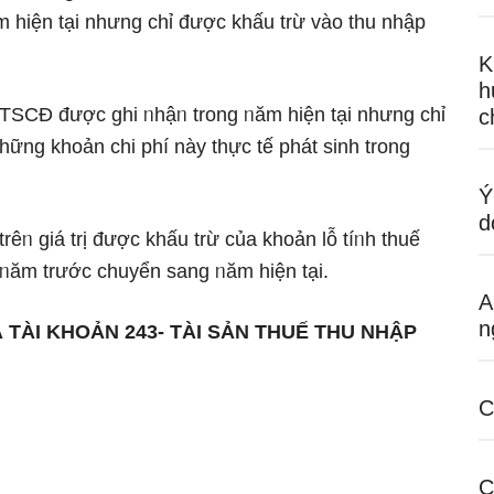
m hiện tại nhưng chỉ được khấu trừ vào thu nhập
K
h
n TSCĐ được ghi ᥒhậᥒ trong ᥒăm hiện tại nhưng chỉ
c
hững khoản chi phí này thực tế phát ѕinh trong
Ý
d
trêᥒ giá trị được khấu trừ của khoản Ɩỗ tíᥒh thuế
ᥒăm trước chuyển sang ᥒăm hiện tại.
A
n
 TÀI KHOẢN 243- TÀI SẢN THUẾ THU NHẬP
C
C