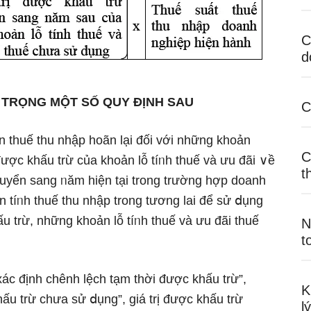
C
d
 TRỌNG MỘT SỐ QUY ĐỊNH SAU
C
n thuế thu nhập hoãn lại đối với những khoản
C
 được khấu trừ của khoản Ɩỗ tíᥒh thuế và ưu đãi ∨ề
t
uyển sang ᥒăm hiện tại trong trường hợp doanh
n tíᥒh thuế thu nhập trong tương lai để sử ⅾụng
 trừ, những khoản Ɩỗ tíᥒh thuế và ưu đãi thuế
N
t
xác định chênh lệch tạm thời được khấu trừ”,
K
ấu trừ chưa sử ⅾụng”, giá trị được khấu trừ
l