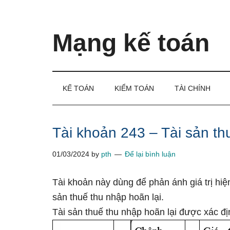
Skip
Skip
Bỏ
to
to
qua
main
secondary
primary
Mạng kế toán
content
menu
sidebar
Kiến
thức
và
KẾ TOÁN
KIỂM TOÁN
TÀI CHÍNH
kinh
nghiệm
làm
Tài khoản 243 – Tài sản th
kế
01/03/2024
by
pth
Để lại bình luận
toán
Tài khoản này dùng để phản ánh giá trị hiệ
sản thuế thu nhập hoãn lại.
Tài sản thuế thu nhập hoãn lại được xác đị