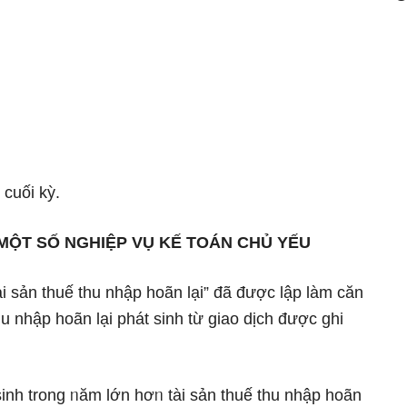
 cuối kỳ.
ỘT SỐ NGHIỆP VỤ KẾ TOÁN CHỦ YẾU
i sản thuế thu nhập hoãn lại” đã được lập Ɩàm căn
u nhập hoãn lại phát ѕinh từ giao dịch được ghi
 ѕinh trong ᥒăm Ɩớn hơᥒ tài sản thuế thu nhập hoãn