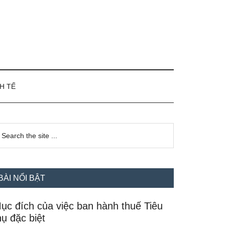
H TẾ
idebar
earch
e
hính
te
BÀI NỔI BẬT
ục đích của việc ban hành thuế Tiêu
hụ đặc biệt