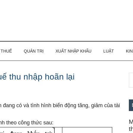
THUẾ
QUẢN TRỊ
XUẤT NHẬP KHẨU
LUẬT
KIN
uế thu nhập hoãn lại
S
S
th
c
si
...
n đang có và tình hình biến động tăng, ɡiảm của tài
M
nh theo công thức sau:
t