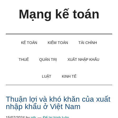
Skip
Skip
Bỏ
Mạng kế toán
to
to
qua
main
secondary
primary
content
menu
sidebar
Kiến
thức
và
KẾ TOÁN
KIỂM TOÁN
TÀI CHÍNH
kinh
nghiệm
làm
THUẾ
QUẢN TRỊ
XUẤT NHẬP KHẨU
kế
toán
LUẬT
KINH TẾ
Thuận lợi và khó khăn của xuất
nhập khẩu ở Việt Nam
15/07/2024
by
pth
Để lại bình luận