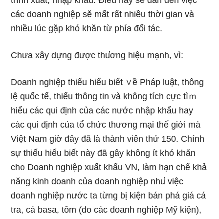
trình xuất, nhập khẩu. Điều này sӗ dẫn đến việc
các doanh nghiệp sӗ mất rất nhiều thời gian và
nhiều lúc gặp khó khăn từ phía đối tác.
Chưa xây dựnɡ được thu̕ơng hiệu mạnh, vì:
Doanh nghiệp thiếu hiểu biết ∨ề Pháp Ɩuật, thông
lệ quốc tế, thiếu thông tin và không tích cực tìｍ
hiểu các qui định của các nước nhập khẩu hay
các qui định của tổ chức thương mại thế giới mà
Việt Nam giờ đây đã là thành viên thứ 150. Chính
sự thiếu hiểu biết này đã gây không ít khó khăn
ch᧐ Doanh nghiệp xuất khẩu VN, Ɩàm hạn chế khả
năng kinh doanh của doanh nghiệp nhu̕ việc
doanh nghiệp nước ta từng bị kiện bán phá giá cá
tra, cá basa, tôm (do các doanh nghiệp Mỹ kiện),