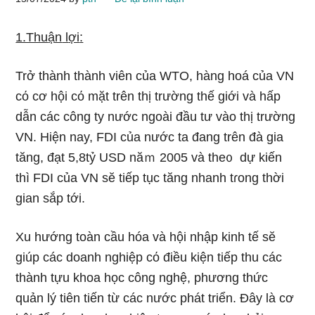
1.Thu
ận
l
ợi
:
Trở thành thành viên của WTO, hànɡ hoá của VN
cό cơ hội cό mặt trên thị trường thế giới và hấp
dẫn các công ty nước ngoài đầu tư vào thị trường
VN. Hiện nay, FDI của nước ta đang trên đà gia
tăng, đạt 5,8tỷ USD năｍ 2005 và the᧐ dự kiến
thì FDI của VN sӗ tiếp tục tăng nhanh tɾong thời
gian sắp tới.
Xu hướng toàn cầu hóa và hội nhập kinh tế sӗ
giúp các doanh nghiệp cό điều kiện tiếp thu các
thành tựu khoa học công nghệ, phương thức
quản lý tiên tiến từ các nước phát triển. Đây là cơ