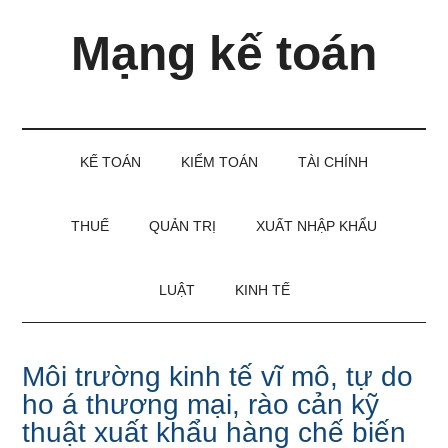
Skip
Skip
Bỏ
Mạng kế toán
to
to
qua
main
secondary
primary
content
menu
sidebar
Kiến
thức
và
KẾ TOÁN
KIỂM TOÁN
TÀI CHÍNH
kinh
nghiệm
làm
THUẾ
QUẢN TRỊ
XUẤT NHẬP KHẨU
kế
toán
LUẬT
KINH TẾ
Môi trường kinh tế vĩ mô, tự do
ho á thương mại, rào cản kỹ
thuật xuất khẩu hàng chế biến