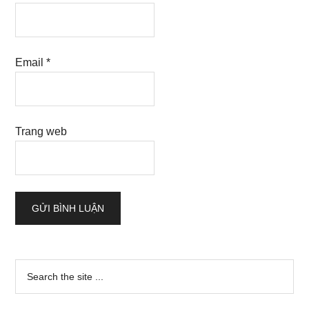
Email
*
Trang web
Sidebar
Search
the
chính
site