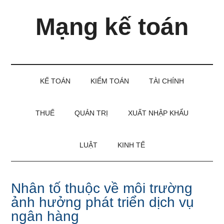
Skip
Skip
Bỏ
Mạng kế toán
to
to
qua
main
secondary
primary
content
menu
sidebar
Kiến
thức
và
KẾ TOÁN
KIỂM TOÁN
TÀI CHÍNH
kinh
nghiệm
làm
THUẾ
QUẢN TRỊ
XUẤT NHẬP KHẨU
kế
toán
LUẬT
KINH TẾ
Nhân tố thuộc về môi trường
ảnh hưởng phát triển dịch vụ
ngân hàng