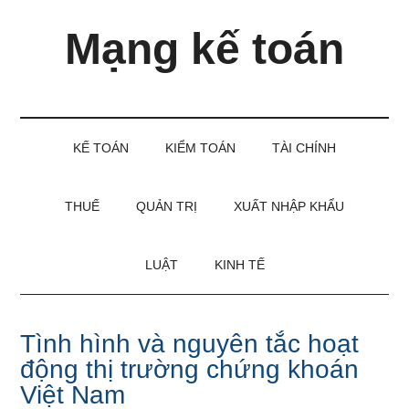
Skip
Skip
Bỏ
Mạng kế toán
to
to
qua
main
secondary
primary
content
menu
sidebar
Kiến
thức
và
KẾ TOÁN
KIỂM TOÁN
TÀI CHÍNH
kinh
nghiệm
làm
THUẾ
QUẢN TRỊ
XUẤT NHẬP KHẨU
kế
toán
LUẬT
KINH TẾ
Tình hình và nguyên tắc hoạt
động thị trường chứng khoán
Việt Nam