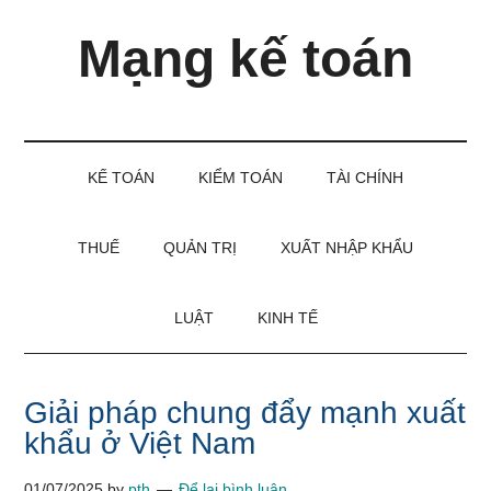
Skip
Skip
Bỏ
Mạng kế toán
to
to
qua
main
secondary
primary
content
menu
sidebar
Kiến
thức
và
KẾ TOÁN
KIỂM TOÁN
TÀI CHÍNH
kinh
nghiệm
làm
THUẾ
QUẢN TRỊ
XUẤT NHẬP KHẨU
kế
toán
LUẬT
KINH TẾ
Giải pháp chung đẩy mạnh xuất
khẩu ở Việt Nam
01/07/2025
by
pth
Để lại bình luận