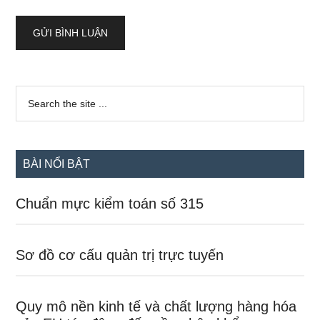
Sidebar
Search
the
chính
site
...
BÀI NỔI BẬT
Chuẩn mực kiểm toán số 315
Sơ đồ cơ cấu quản trị trực tuyến
Quy mô nền kinh tế và chất lượng hàng hóa