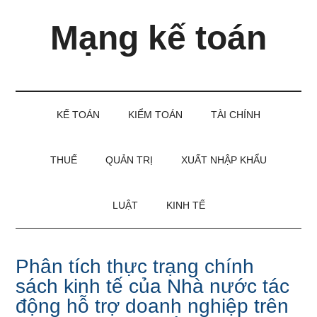
Skip
Skip
Bỏ
Mạng kế toán
to
to
qua
main
secondary
primary
content
menu
sidebar
Kiến
thức
và
KẾ TOÁN
KIỂM TOÁN
TÀI CHÍNH
kinh
nghiệm
làm
THUẾ
QUẢN TRỊ
XUẤT NHẬP KHẨU
kế
toán
LUẬT
KINH TẾ
Phân tích thực trạng chính
sách kinh tế của Nhà nước tác
động hỗ trợ doanh nghiệp trên