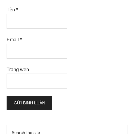
Tên
*
Email
*
Trang web
Sidebar
Search