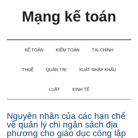
Skip
Skip
Bỏ
Mạng kế toán
to
to
qua
main
secondary
primary
content
menu
sidebar
Kiến
thức
và
KẾ TOÁN
KIỂM TOÁN
TÀI CHÍNH
kinh
nghiệm
làm
THUẾ
QUẢN TRỊ
XUẤT NHẬP KHẨU
kế
toán
LUẬT
KINH TẾ
Nguyên nhân của các hạn chế
về quản lý chi ngân sách địa
phương cho giáo dục công lập