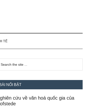
H TẾ
idebar
earch
e
hính
te
BÀI NỔI BẬT
ghiên cứu về văn hoá quốc gia của
ofstede