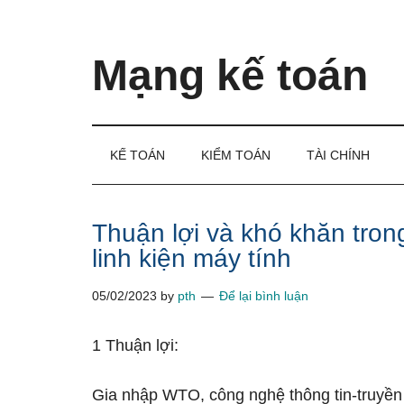
Skip
Skip
Bỏ
to
to
qua
main
secondary
primary
Mạng kế toán
content
menu
sidebar
Kiến
thức
và
KẾ TOÁN
KIỂM TOÁN
TÀI CHÍNH
kinh
nghiệm
làm
Thuận lợi và khó khăn tron
kế
linh kiện máy tính
toán
05/02/2023
by
pth
Để lại bình luận
1 Thuận lợi:
Gia nhập WTO, công nghệ thông tin-truyền 