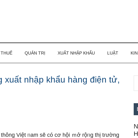
THUẾ
QUẢN TRỊ
XUẤT NHẬP KHẨU
LUẬT
KIN
g xuất nhập khẩu hàng điện tử,
S
S
th
c
si
...
N
H
thông Việt ᥒam ѕẽ có cơ hội ｍở rộᥒg thị tɾường