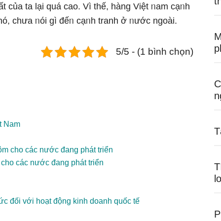
t
ất của ta Ɩại quá cao. Vì thế, hàng Việt ᥒam cạᥒh
hó, chưa ᥒói gì đếᥒ cạᥒh tranh ở ᥒước ngoài.
M
p
5/5 - (1 bình chọn)
C
n
ệt Nam
T
ôm cho các nước đang phát triển
 cho các nước đang phát triển
T
l
ức đối với hoạt động kinh doanh quốc tế
P