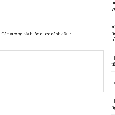
n
v
X
h
.
Các trường bắt buộc được đánh dấu
*
t
H
t
T
H
n