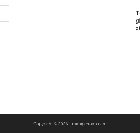
T
g
x
Copyright © 2026 ·
mangketoan.com